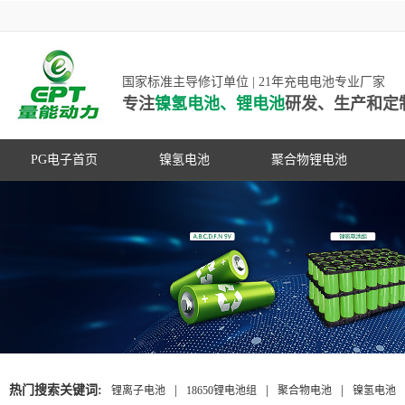
国家标准主导修订单位 | 21年充电电池专业厂家
专注
镍氢电池、锂电池
研发、生产和定
PG电子首页
镍氢电池
聚合物锂电池
高低温镍氢电池
高低温聚合物锂电池
高容量镍氢电池
动力聚合物锂电池
超低自放电镍氢电池
数码聚合物锂电池
PG游戏官网是镍氢电池国家标准主导
动力镍氢电池
修订单位，并参与多项锂电池行业国
常规镍氢电池
家标准的制定
热门搜索关键词:
|
|
|
锂离子电池
18650锂电池组
聚合物电池
镍氢电池