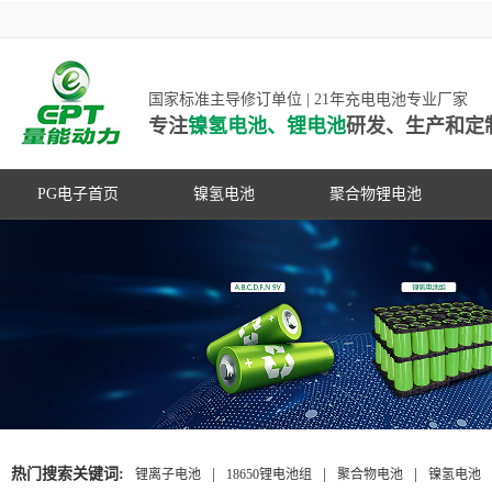
国家标准主导修订单位 | 21年充电电池专业厂家
专注
镍氢电池、锂电池
研发、生产和定
PG电子首页
镍氢电池
聚合物锂电池
高低温镍氢电池
高低温聚合物锂电池
高容量镍氢电池
动力聚合物锂电池
超低自放电镍氢电池
数码聚合物锂电池
PG游戏官网是镍氢电池国家标准主导
动力镍氢电池
修订单位，并参与多项锂电池行业国
常规镍氢电池
家标准的制定
热门搜索关键词:
|
|
|
锂离子电池
18650锂电池组
聚合物电池
镍氢电池