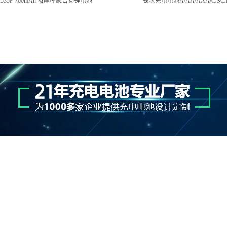
862535P 700mAh 按摩棒聚合物锂电池
镍氢充电电池A/AA/AAA/C/SC/