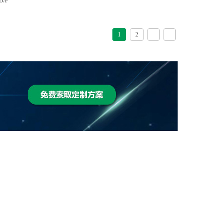
D/F
1
2