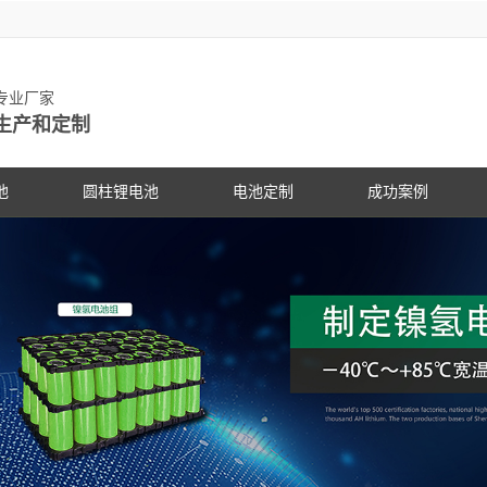
池专业厂家
生产和定制
池
圆柱锂电池
电池定制
成功案例
物锂电池
动力锂电池
手持设备
客户见证
电动车
研发中
PG电
社会公
锂电池
数码锂电池
数码电子
PG电子动态
专家团
PG电
展会信
锂电池
储能锂电池
医疗设备
行业资讯
科研专
PG电
合作伙
国家标准主导
PG游戏官网是镍氢电池国家标准主导
PG游戏官网是镍氢电池国家标准
18650锂电池
蓝牙音响
常见问答
电池定
企业文
锂电池行业国
修订单位，并参与多项锂电池行业国
修订单位，并参与多项锂电池行
储能灯具
技术支持
品质管
联系P
家标准的制定
家标准的制定