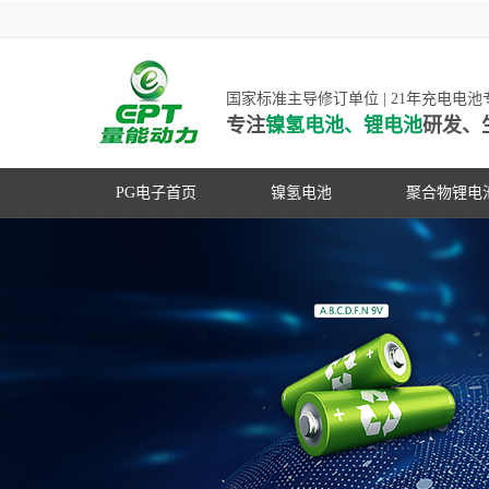
国家标准主导修订单位 | 21年充电电
专注
镍氢电池、锂电池
研发、
PG电子首页
镍氢电池
聚合物锂电
高低温镍氢电池
高低温聚合
高容量镍氢电池
动力聚合物
超低自放电镍氢电池
数码聚合物
PG游戏官网是镍氢电池
动力镍氢电池
修订单位，并参与多项
常规镍氢电池
家标准的制定