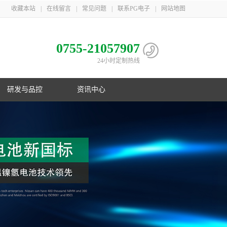
收藏本站
|
在线留言
|
常见问题
|
联系PG电子
|
网站地图
0755-21057907
24小时定制热线
研发与品控
资讯中心
电池
心
子相册
益
队
子荣誉
息
利
子简介
伴
主导
PG电子在行业首创镍氢B型电池；在
PG游戏官网三地一共取得国家专利
PG游戏官网是国家高新技术企业，在
PG游戏官网21年服务上千家客户，遍
制
化
业国
数码锂电池领域采用改性锰酸锂电池
106项，其中发明专利33项，并获得
深圳、梅州、江苏三地自建生产基
布欧美、东南亚以及国内
控
G电子
美国OVNIC专利授权
地，现有员工1000余人