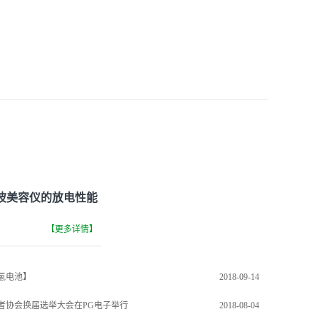
波美容仪的放电性能
高安全性能锂离子电
【更多详情】
进行更合理的结构设
。不仅满足了定制需
氢电池】
2018-09-14
者协会换届选举大会在PG电子举行
2018-08-04