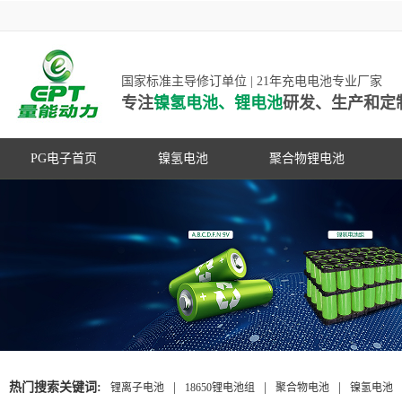
国家标准主导修订单位 | 21年充电电池专业厂家
专注
镍氢电池、锂电池
研发、生产和定
PG电子首页
镍氢电池
聚合物锂电池
高低温镍氢电池
高低温聚合物锂电池
高容量镍氢电池
动力聚合物锂电池
超低自放电镍氢电池
数码聚合物锂电池
PG游戏官网是镍氢电池国家标准主导
动力镍氢电池
修订单位，并参与多项锂电池行业国
常规镍氢电池
家标准的制定
热门搜索关键词:
|
|
|
锂离子电池
18650锂电池组
聚合物电池
镍氢电池