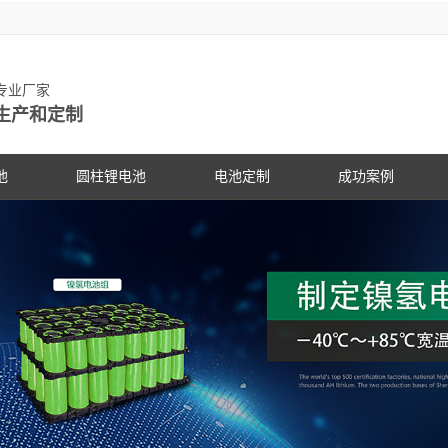
池专业厂家
生产和定制
池
圆柱锂电池
电池定制
成功案例
物锂电池
动力锂电池
手持设备
客户见证
电动车
研发中
PG电
社会公
锂电池
数码锂电池
数码电子
PG电子动态
专家团
PG电
展会信
锂电池
储能锂电池
医疗设备
行业资讯
科研专
PG电
合作伙
国家标准主导
PG游戏官网是镍氢电池国家标准主导
PG游戏官网是镍氢电池国家标准
18650锂电池
蓝牙音响
常见问答
电池定
企业文
锂电池行业国
修订单位，并参与多项锂电池行业国
修订单位，并参与多项锂电池行
储能灯具
技术支持
品质管
联系P
家标准的制定
家标准的制定