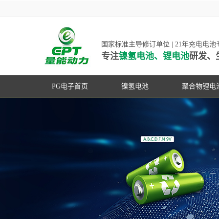
国家标准主导修订单位 | 21年充电电
专注
镍氢电池、锂电池
研发、
PG电子首页
镍氢电池
聚合物锂电
高低温镍氢电池
高低温聚合
高容量镍氢电池
动力聚合物
超低自放电镍氢电池
数码聚合物
PG游戏官网是镍氢电池
动力镍氢电池
修订单位，并参与多项
常规镍氢电池
家标准的制定