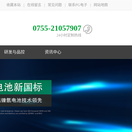
收藏本站
|
在线留言
|
常见问题
|
联系PG电子
|
网站地图
0755-21057907
24小时定制热线
研发与品控
资讯中心
电池
心
子相册
益
队
子荣誉
息
利
子简介
伴
主导
PG电子在行业首创镍氢B型电池；在
PG游戏官网三地一共取得国家专利
PG游戏官网是国家高新技术企业，在
PG游戏官网21年服务上千家客户，遍
制
化
业国
数码锂电池领域采用改性锰酸锂电池
106项，其中发明专利33项，并获得
深圳、梅州、江苏三地自建生产基
布欧美、东南亚以及国内
控
G电子
美国OVNIC专利授权
地，现有员工1000余人