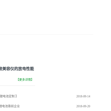
波美容仪的放电性能
高安全性能锂离子电
【更多详情】
进行更合理的结构设
。不仅满足了定制需
锂电池定制 】
2018-09-14
锂电池靠前企业
2018-09-20