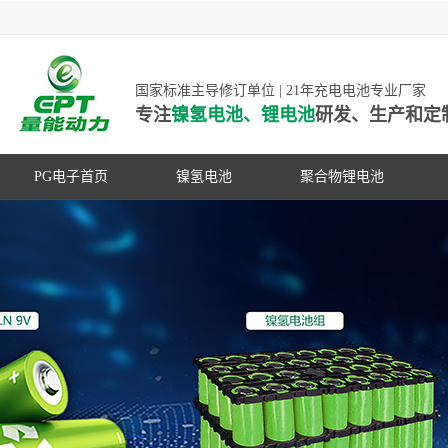
国家标准主导修订单位 | 21年充电电池专业厂家
专注
镍氢电池、锂电池
研发、生产和定
PG电子首页
镍氢电池
聚合物锂电池
高低温镍氢电池
高低温聚合物锂电池
高容量镍氢电池
动力聚合物锂电池
超低自放电镍氢电池
数码聚合物锂电池
PG游戏官网是镍氢电池国家标准主导
动力镍氢电池
修订单位，并参与多项锂电池行业国
常规镍氢电池
家标准的制定