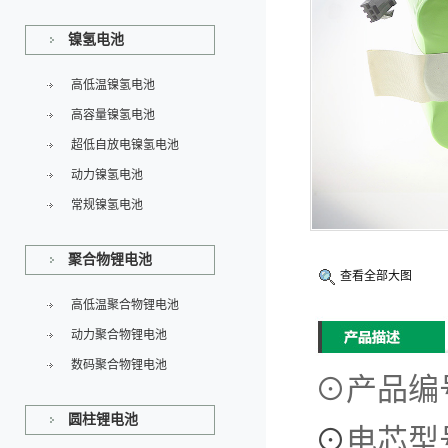
镍氢电池
高低温镍氢电池
高容量镍氢电池
超低自放电镍氢电池
动力镍氢电池
常规镍氢电池
聚合物锂电池
查看全部大图
高低温聚合物锂电池
动力聚合物锂电池
数码聚合物锂电池
⊙
产品编
圆柱锂电池
⊙
电芯型