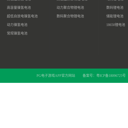
高容量镍氢电池
动力聚合物锂电池
数码锂电池
超低自放电镍氢电池
数码聚合物锂电池
储能锂电池
动力镍氢电池
18650锂电池
常规镍氢电池
PG电子游戏APP官方网站
备案号：
粤ICP备18096725号