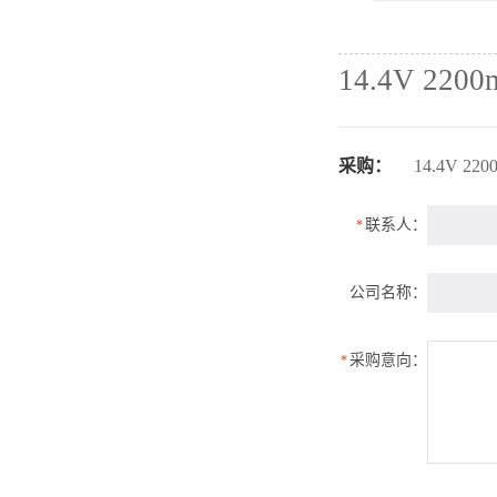
14.4V 2200
采购：
14.4V 
联系人：
*
公司名称：
采购意向：
*