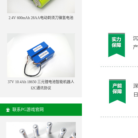
2.4V 600mAh 28AA电动剃须刀镍氢电池
37V 10.4Ah 18650 三元锂电池智能机器人
I2C通讯协议
联系PG游戏官网