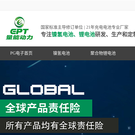
国家标准主导修订单位 | 21年充电电池专业厂家
专注
镍氢电池、锂电池
研发、生产和定
PG电子首页
镍氢电池
聚合物锂电池
高低温镍氢电池
高低温聚合物锂电池
高容量镍氢电池
动力聚合物锂电池
超低自放电镍氢电池
数码聚合物锂电池
PG游戏官网是镍氢电池国家标准主导
动力镍氢电池
修订单位，并参与多项锂电池行业国
常规镍氢电池
家标准的制定