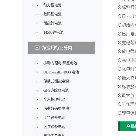
动力锂电池
⊙
标称容
数码锂电池
⊙
尺寸
:
T
储能锂电池
⊙
初始内
14500锂电池
⊙
出厂电
⊙
充电截
按应用行业分类
⊙
放电截
⊙
充电电
小动力锂电/镍氢电池
⊙
充电时
OBD,e-call,T-BOX电池
⊙
最大充
便携式储能电源
⊙
标准放
GPS追踪器电池
⊙
最大放
个人护理电池
⊙
工作环
消费数码类电池
⊙
锂电保
手持设备电池
医疗设备电池