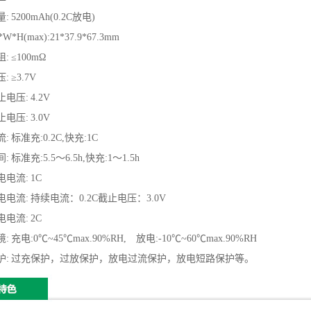
量
:
5200mAh(
0.2C
放电)
*W*H(max):21*37.9*67.3mm
阻
:
≤
100m
Ω
压
:
≥
3.7V
止电压
:
4.2
V
止电压
:
3.0V
流
:
标准充
:0.2C,
快充
:1C
间
:
标准充
:5.5
～
6.5h,
快充
:1
～
1.5h
电电流
:
1C
电电流
:
持续电流：
0.2C
截止电压：
3.0V
电电流
:
2C
境
:
充电:
0
℃
~45
℃
max.90%RH,
放电:
-10
℃
~60
℃
max.90%RH
护
:
过充保护，过放保护，放电过流保护，放电短路保护等。