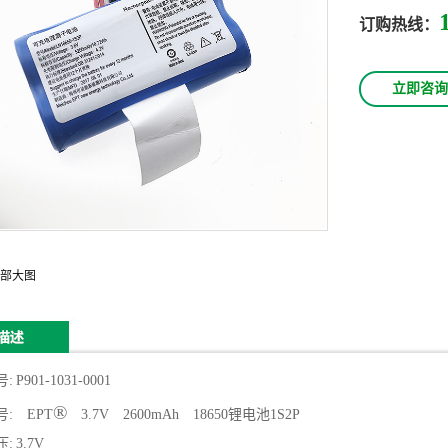
订购热线：
立即咨询
部大图
号
:
P901-1031-0001
®
号
:
EPT
3.7V 2600mAh 18650锂电池1S2P
压
:
3.7V