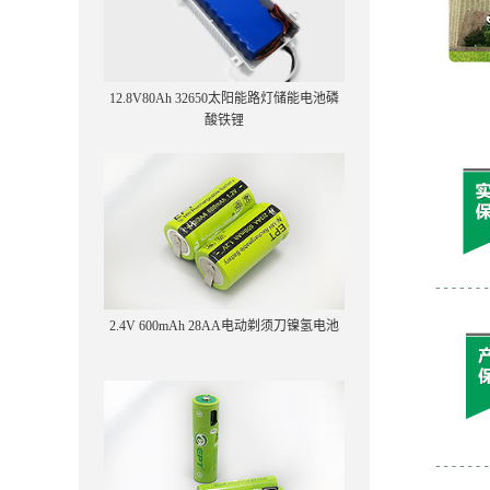
12.8V80Ah 32650太阳能路灯储能电池磷
酸铁锂
2.4V 600mAh 28AA电动剃须刀镍氢电池