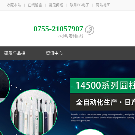
收藏本站
|
在线留言
|
常见问题
|
联系PG电子
|
网站地图
0755-21057907
24小时定制热线
研发与品控
资讯中心
电池
心
子相册
益
队
子荣誉
息
利
子简介
伴
主导
PG电子在行业首创镍氢B型电池；在
PG游戏官网三地一共取得国家专利
PG游戏官网是国家高新技术企业，在
PG游戏官网21年服务上千家客户，遍
制
化
业国
数码锂电池领域采用改性锰酸锂电池
106项，其中发明专利33项，并获得
深圳、梅州、江苏三地自建生产基
布欧美、东南亚以及国内
控
G电子
美国OVNIC专利授权
地，现有员工1000余人