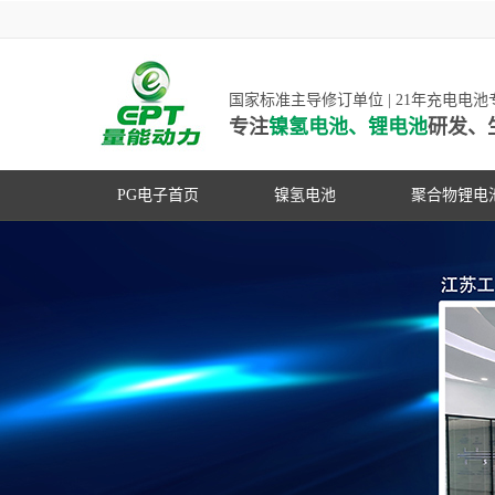
国家标准主导修订单位 | 21年充电电
专注
镍氢电池、锂电池
研发、
PG电子首页
镍氢电池
聚合物锂电
高低温镍氢电池
高低温聚合
高容量镍氢电池
动力聚合物
超低自放电镍氢电池
数码聚合物
PG游戏官网是镍氢电池
动力镍氢电池
修订单位，并参与多项
常规镍氢电池
家标准的制定