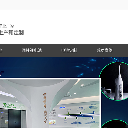
池专业厂家
生产和定制
池
圆柱锂电池
电池定制
成功案例
物锂电池
动力锂电池
手持设备
客户见证
电动车
研发中
PG电
社会公
锂电池
数码锂电池
数码电子
PG电子动态
专家团
PG电
展会信
锂电池
储能锂电池
医疗设备
行业资讯
科研专
PG电
合作伙
国家标准主导
PG游戏官网是镍氢电池国家标准主导
PG游戏官网是镍氢电池国家标准
18650锂电池
蓝牙音响
常见问答
电池定
企业文
锂电池行业国
修订单位，并参与多项锂电池行业国
修订单位，并参与多项锂电池行
储能灯具
技术支持
品质管
联系P
家标准的制定
家标准的制定