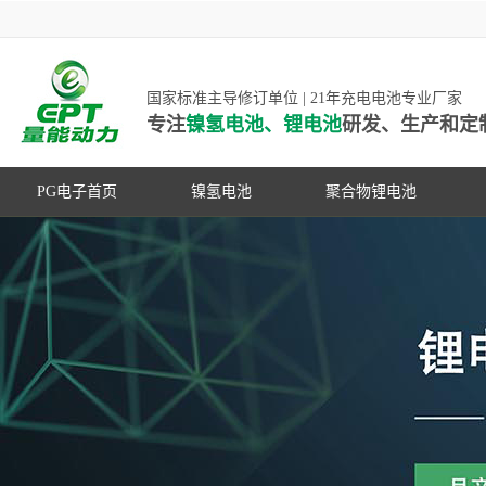
国家标准主导修订单位 | 21年充电电池专业厂家
专注
镍氢电池、锂电池
研发、生产和定
PG电子首页
镍氢电池
聚合物锂电池
高低温镍氢电池
高低温聚合物锂电池
高容量镍氢电池
动力聚合物锂电池
超低自放电镍氢电池
数码聚合物锂电池
PG游戏官网是镍氢电池国家标准主导
动力镍氢电池
修订单位，并参与多项锂电池行业国
常规镍氢电池
家标准的制定