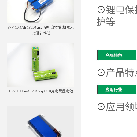
⊙
锂电保
护等
37V 10.4Ah 18650 三元锂电池智能机器人
I2C通讯协议
⊙
产品特
1.2V 1000mAh AA 5号USB充电镍氢电池
⊙
应用领