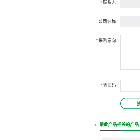
联系人：
*
公司名称：
采购意向：
*
验证码：
*
跟此产品相关的产品