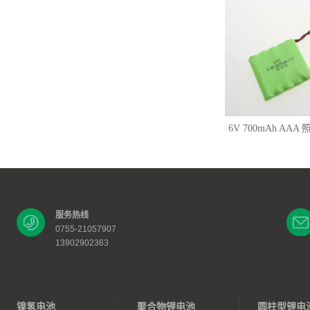
6V 700mAh A
服务热线
0755-21057907
13902902363
镍氢电池
聚合物锂电池
圆柱型锂电