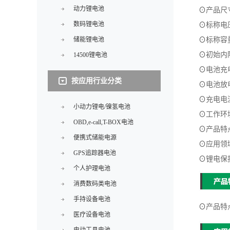
动力锂电池
⊙
产品尺
数码锂电池
⊙
标称电
储能锂电池
⊙
标称容
⊙
初始内
14500锂电池
⊙
电池充
按应用行业分类
⊙
电池放
⊙
充电电
小动力锂电/镍氢电池
⊙
工作环
OBD,e-call,T-BOX电池
⊙
产品特
便携式储能电源
⊙
应用领
GPS追踪器电池
⊙
锂电保
个人护理电池
消费数码类电池
手持设备电池
⊙
产品特
医疗设备电池