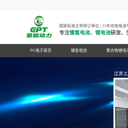
国家标准主导修订单位 | 21年充电电
专注
镍氢电池、锂电池
研发、
PG电子首页
镍氢电池
聚合物锂电
高低温镍氢电池
高低温聚合
高容量镍氢电池
动力聚合物
超低自放电镍氢电池
数码聚合物
PG游戏官网是镍氢电池
动力镍氢电池
修订单位，并参与多项
常规镍氢电池
家标准的制定