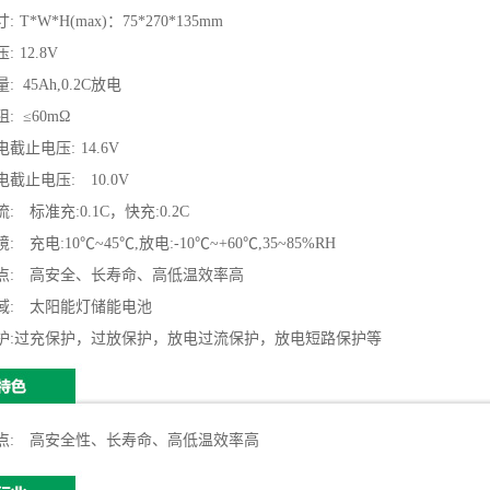
寸
:
T*W*H(max)：75*270*135mm
压
:
12.8V
量
:
45Ah,0.2C
放电
阻
:
≤
60m
Ω
电截止电压
:
14.6V
电截止电压:
10.0V
流:
标准充
:0.1C，
快充:
0.2C
境:
充电:
10
℃
~45
℃
,
放电:
-10
℃
~+60
℃
,35~85%RH
点:
高安全、长寿命、高低温效率高
域:
太阳能灯储能电池
护
:
过充保护，过放保护，放电过流保护，放电短路保护等
点
:
高安全性、长寿命、高低温效率高