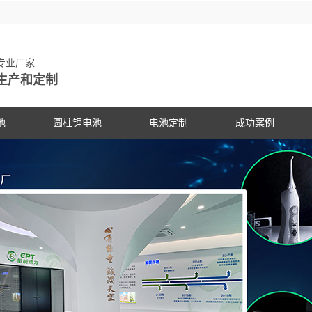
池专业厂家
生产和定制
池
圆柱锂电池
电池定制
成功案例
物锂电池
动力锂电池
手持设备
客户见证
电动车
研发中
PG电
社会公
锂电池
数码锂电池
数码电子
PG电子动态
专家团
PG电
展会信
锂电池
储能锂电池
医疗设备
行业资讯
科研专
PG电
合作伙
国家标准主导
PG游戏官网是镍氢电池国家标准主导
PG游戏官网是镍氢电池国家标准
18650锂电池
蓝牙音响
常见问答
电池定
企业文
锂电池行业国
修订单位，并参与多项锂电池行业国
修订单位，并参与多项锂电池行
储能灯具
技术支持
品质管
联系P
家标准的制定
家标准的制定