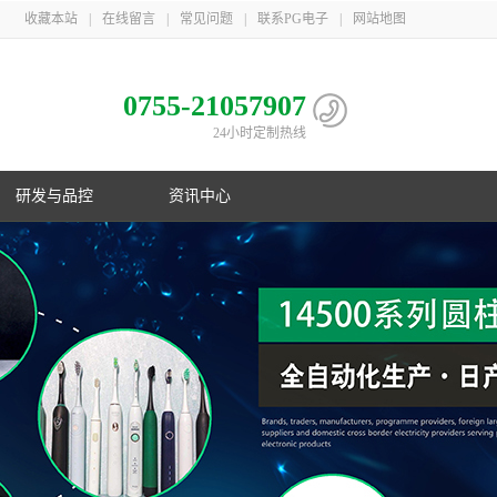
收藏本站
|
在线留言
|
常见问题
|
联系PG电子
|
网站地图
0755-21057907
24小时定制热线
研发与品控
资讯中心
电池
心
子相册
益
队
子荣誉
息
利
子简介
伴
主导
PG电子在行业首创镍氢B型电池；在
PG游戏官网三地一共取得国家专利
PG游戏官网是国家高新技术企业，在
PG游戏官网21年服务上千家客户，遍
制
化
业国
数码锂电池领域采用改性锰酸锂电池
106项，其中发明专利33项，并获得
深圳、梅州、江苏三地自建生产基
布欧美、东南亚以及国内
控
G电子
美国OVNIC专利授权
地，现有员工1000余人