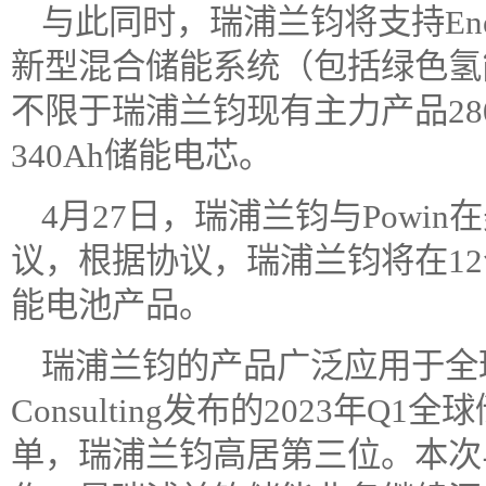
与此同时，瑞浦兰钧将支持Ener
新型混合储能系统（包括绿色氢
不限于瑞浦兰钧现有主力产品280
340Ah储能电芯。
4月27日，瑞浦兰钧与Powi
议，根据协议，瑞浦兰钧将在12
能电池产品。
瑞浦兰钧的产品广泛应用于全球储
Consulting发布的2023年Q
单，瑞浦兰钧高居第三位。本次与V