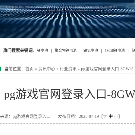
热门搜索关键词:
|
|
|
|
锂电池
聚合物锂电池
镍氢电池
18650锂电池
当前位置
：
首页
»
资讯中心
»
行业资讯
»
pg游戏官网登录入口-8GW
pg游戏官网登录入口-8
来源：pg游戏官网登录入口
发布日期：2025-07-19【
大
中
小
】