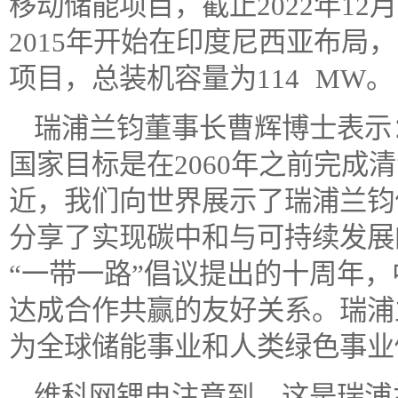
移动储能项目，截止2022年12
2015年开始在印度尼西亚布局
项目，总装机容量为114 MW。
瑞浦兰钧董事长曹辉博士表示
国家目标是在2060年之前完成
近，我们向世界展示了瑞浦兰钧
分享了实现碳中和与可持续发展
“一带一路”倡议提出的十周年
达成合作共赢的友好关系。瑞浦
为全球储能事业和人类绿色事业
维科网锂电注意到，这是瑞浦