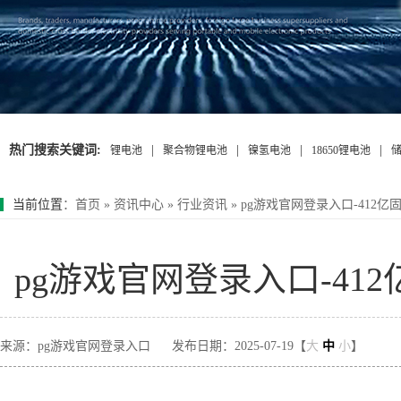
热门搜索关键词:
|
|
|
|
锂电池
聚合物锂电池
镍氢电池
18650锂电池
当前位置
：
首页
»
资讯中心
»
行业资讯
»
pg游戏官网登录入口-412
pg游戏官网登录入口-4
来源：pg游戏官网登录入口
发布日期：2025-07-19【
大
中
小
】