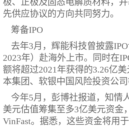
极、正极及固态电解质材料，并
先供应协议的方向共同努力。
筹备IPO
去年3月，辉能科技曾披露IPO
2023年）赴海外上市。同时在
额将超过2021年获得的3.26亿美
本集团、软银中国风险投资公司
今年5月，彭博社报道，知情
美元估值筹集至多3亿美元资金
VinFast。据悉，这些资金将用