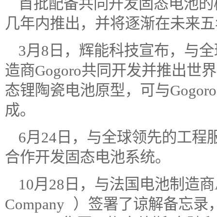
首批配备共同开发固态电池的
几年内推出，并将逐渐在未来五
3月8日，辉能科技宣布，与
造商Gogoro共同开发并推出
态锂陶瓷电池原型，可与Gogo
成。
6月24日，与全球领先的工程
合作开发固态电池系统。
10月28日，与法国电池制造商ACC（
Company ）签署了谅解备