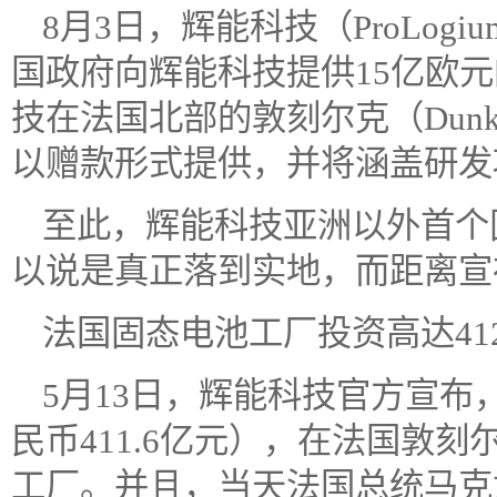
8月3日，辉能科技（ProLo
国政府向辉能科技提供15亿欧
技在法国北部的敦刻尔克（Dun
以赠款形式提供，并将涵盖研发项
至此，辉能科技亚洲以外首个
以说是真正落到实地，而距离宣
法国固态电池工厂投资高达41
5月13日，辉能科技官方宣布
民币411.6亿元），在法国敦
工厂。并且，当天法国总统马克