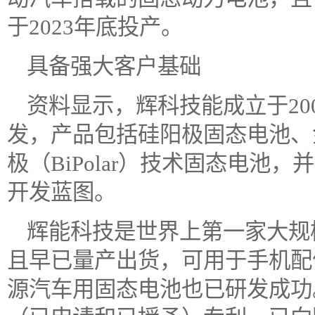
于2023年底投产。
具备强大客户基础
资料显示，辉科技能成立于20
发，产品包括硅阳极固态电池、
极（BiPolar）技术固态电池
开发蓝图。
辉能科技是世界上第一家大规
且早已量产出货，可用于手机配
源汽车用固态电池也已研发成功