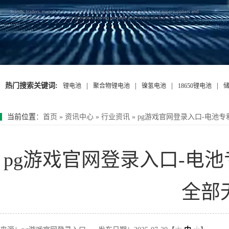
热门搜索关键词:
|
|
|
|
锂电池
聚合物锂电池
镍氢电池
18650锂电池
当前位置
：
首页
»
资讯中心
»
行业资讯
»
pg游戏官网登录入口-电池
pg游戏官网登录入口-电
全部