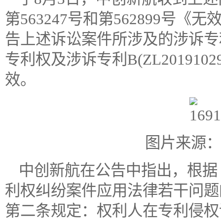
第563247号和第562899号
告上述诉讼案件所涉及的涉诉专利A(Z
专利权及涉诉专利B(ZL2019102
效。
图片来源
中创新航在公告中指出，根据
利权纠纷案件应用法律若干问题的
第二条规定：权利人在专利侵权