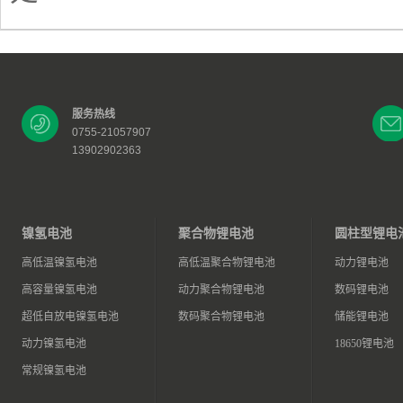
服务热线
0755-21057907
13902902363
镍氢电池
聚合物锂电池
圆柱型锂电
高低温镍氢电池
高低温聚合物锂电池
动力锂电池
高容量镍氢电池
动力聚合物锂电池
数码锂电池
超低自放电镍氢电池
数码聚合物锂电池
储能锂电池
动力镍氢电池
18650锂电池
常规镍氢电池