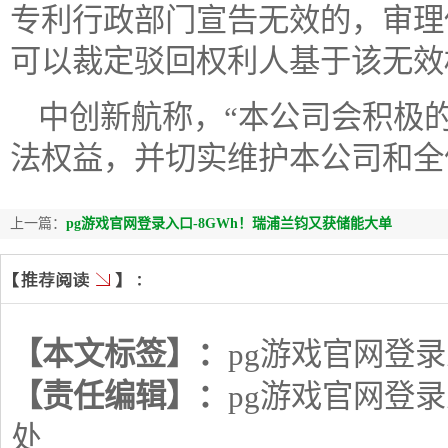
专利行政部门宣告无效的，审理
可以裁定驳回权利人基于该无效
中创新航称，“本公司会积极
法权益，并切实维护本公司和全
上一篇：
pg游戏官网登录入口-8GWh！瑞浦兰钧又获储能大单
【本文标签】：
pg游戏官网登
【责任编辑】：
pg游戏官网登
处