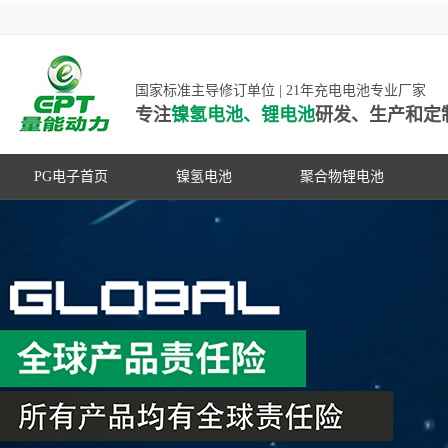
国家标准主导修订单位 | 21年充电电池专业厂家
专注
镍氢电池、锂电池
研发、生产和定
PG电子首页
镍氢电池
聚合物锂电池
高低温镍氢电池
高低温聚合物锂电池
高容量镍氢电池
动力聚合物锂电池
超低自放电镍氢电池
数码聚合物锂电池
PG游戏官网是镍氢电池国家标准主导
动力镍氢电池
修订单位，并参与多项锂电池行业国
常规镍氢电池
家标准的制定