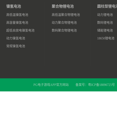
镍氢电池
聚合物锂电池
圆柱型锂电
高低温镍氢电池
高低温聚合物锂电池
动力锂电池
高容量镍氢电池
动力聚合物锂电池
数码锂电池
超低自放电镍氢电池
数码聚合物锂电池
储能锂电池
动力镍氢电池
18650锂电池
常规镍氢电池
PG电子游戏APP官方网站
备案号：
粤ICP备18096725号