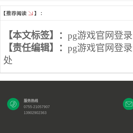
【本文标签】：
pg游戏官网登
【责任编辑】：
pg游戏官网登
处
服务热线
0755-21057907
13902902363