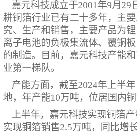
嘉元科技成立于2001年9月29
耕铜箔行业已有二十多年，主要
究、生产和销售，主要产品为锂
离子电池的负极集流体、覆铜板（
的制造。目前，嘉元科技产能和
业第一梯队。
产能方面，截至2024年上半
地，年产能10万吨，位居国内
上半年，嘉元科技实现铜箔产量约
实现铜箔销售2.5万吨，同比增长0