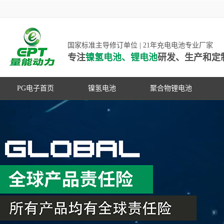
国家标准主导修订单位 | 21年充电电池专业厂家
专注
镍氢电池、锂电池
研发、生产和定
PG电子首页
镍氢电池
聚合物锂电池
高低温镍氢电池
高低温聚合物锂电池
高容量镍氢电池
动力聚合物锂电池
超低自放电镍氢电池
数码聚合物锂电池
PG游戏官网是镍氢电池国家标准主导
动力镍氢电池
修订单位，并参与多项锂电池行业国
常规镍氢电池
家标准的制定