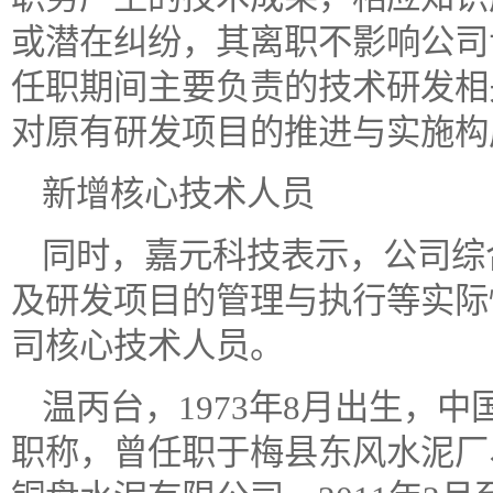
或潜在纠纷，其离职不影响公司
任职期间主要负责的技术研发相
对原有研发项目的推进与实施构
新增核心技术人员
同时，嘉元科技表示，公司综
及研发项目的管理与执行等实际
司核心技术人员。
温丙台，1973年8月出生，
职称，曾任职于梅县东风水泥厂