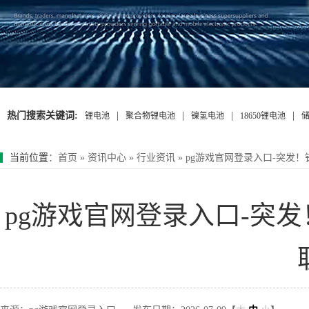
热门搜索关键词:
|
|
|
|
锂电池
聚合物锂电池
镍氢电池
18650锂电池
当前位置
：
首页
»
资讯中心
»
行业资讯
»
pg游戏官网登录入口-突发
pg游戏官网登录入口-突