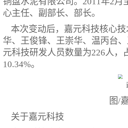
铜盘水泥有限公司。2011年2
心主任、副部长、部长。
本次变动后，嘉元科技核心技
华、王俊锋、王崇华、温丙台、王
元科技研发人员数量为226人
10.34%。
图/
关于嘉元科技