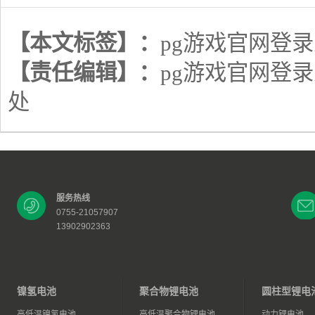
【本文标签】：
pg游戏官网登
【责任编辑】：
pg游戏官网登
处
服务热线
0755-21057907
13902902363
镍氢电池
聚合物锂电池
圆柱型锂电
高低温镍氢电池
高低温聚合物锂电池
动力锂电池