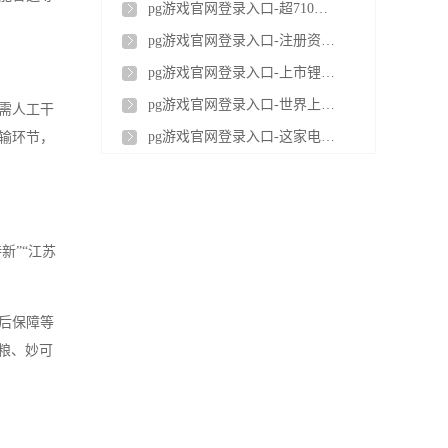
pg游戏官网登录入口-超710亿！传锂电龙头将建海外超级工厂
pg游戏官网登录入口-注册资本6亿元，“包工头”成立电池公司
pg游戏官网登录入口-上市锂电巨头工厂发生火灾
pg游戏官网登录入口-世界上最大的锂电池回收厂爆炸：两万多平厂房全烧毁
需人工干
pg游戏官网登录入口-这家电池企业完成4亿融资
输环节，
新”“江苏
后保障等
中粮、妙可