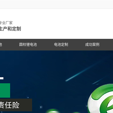
池专业厂家
生产和定制
池
圆柱锂电池
电池定制
成功案例
物锂电池
动力锂电池
手持设备
客户见证
电动车
研发中
PG电
社会公
锂电池
数码锂电池
数码电子
PG电子动态
专家团
PG电
展会信
锂电池
储能锂电池
医疗设备
行业资讯
科研专
PG电
合作伙
国家标准主导
PG游戏官网是镍氢电池国家标准主导
PG游戏官网是镍氢电池国家标准
18650锂电池
蓝牙音响
常见问答
电池定
企业文
锂电池行业国
修订单位，并参与多项锂电池行业国
修订单位，并参与多项锂电池行
储能灯具
技术支持
品质管
联系P
家标准的制定
家标准的制定