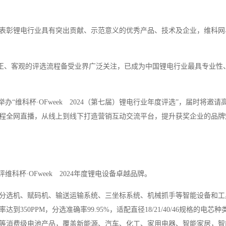
表彰锂电行业具有突出贡献、示范意义的优秀产品、技术及企业，维科网
以公正、客观的评选流程备受业界广泛关注，已成为中国锂电行业最具专业性
圳举办“维科杯·OFweek 2024（第七届）锂电行业年度评选”，届时将邀请
程全网直播，从线上到线下打造营销互动交流平台，提升获奖企业的品牌
科杯·OFweek 2024年度锂电设备卓越品牌。
分选机、赋码机、输送运输系统、三坐标系统、机械抓手等智能设备和工
50PPM，分选准确率99.95%，适配直径18/21/40/46规格的电芯
等消费级电池产品，覆盖新能源、汽车、化工、家用电器、智能家居，智