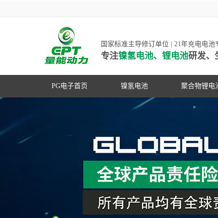
国家标准主导修订单位 | 21年充电电
专注
镍氢电池、锂电池
研发、
PG电子首页
镍氢电池
聚合物锂电
高低温镍氢电池
高低温聚合
高容量镍氢电池
动力聚合物
超低自放电镍氢电池
数码聚合物
PG游戏官网是镍氢电池
动力镍氢电池
修订单位，并参与多项
常规镍氢电池
家标准的制定