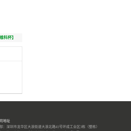
k维科杯】
司地址
部：深圳市龙华区大浪街道大浪北路41号环成工业区3栋（整栋）