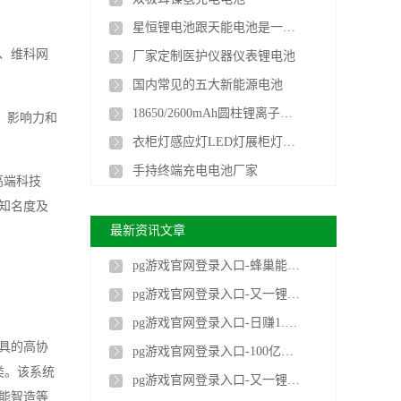
星恒锂电池跟天能电池是一家的吗
、维科网
厂家定制医护仪器仪表锂电池
国内常见的五大新能源电池
18650/2600mAh圆柱锂离子电池
、影响力和
衣柜灯感应灯LED灯展柜灯聚合物长条锂电池厂家
手持终端充电电池厂家
高端科技
知名度及
最新资讯文章
pg游戏官网登录入口-蜂巢能源，迷途知返？
pg游戏官网登录入口-又一锂电巨头即将易主！
pg游戏官网登录入口-日赚1.5亿元，四年蝉联香港首富！曾毓群为何忧心忡忡
具的高协
pg游戏官网登录入口-100亿！新碳酸锂巨头正式成立
种类。该系统
pg游戏官网登录入口-又一锂电企业IPO成功过会！
能智造等