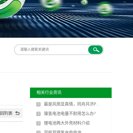
相关行业资讯
最是风雨显真情，同舟共济PG电子人
镍氢电池电量不耐用怎么办?
锂电池两大外壳材料介绍
双极耳镍氢充电电池