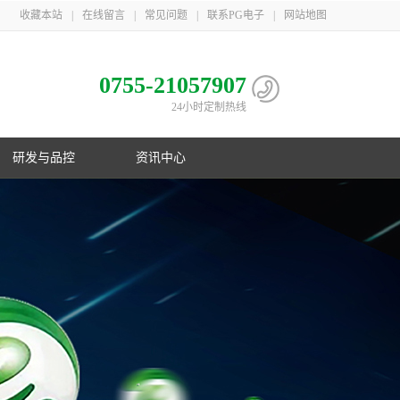
收藏本站
|
在线留言
|
常见问题
|
联系PG电子
|
网站地图
0755-21057907
24小时定制热线
研发与品控
资讯中心
电池
心
子相册
益
队
子荣誉
息
利
子简介
伴
主导
PG电子在行业首创镍氢B型电池；在
PG游戏官网三地一共取得国家专利
PG游戏官网是国家高新技术企业，在
PG游戏官网21年服务上千家客户，遍
制
化
业国
数码锂电池领域采用改性锰酸锂电池
106项，其中发明专利33项，并获得
深圳、梅州、江苏三地自建生产基
布欧美、东南亚以及国内
控
G电子
美国OVNIC专利授权
地，现有员工1000余人