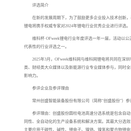
评选简介
在新的发展周期下，为了鼓励更多企业投入技术创新，
锂电将携手权威专家对2024年锂电行业优秀企业进行评选。
维科杯·OFweek锂电行业年度评选一年一届，活动
代表性的行业评选之一。
2025年3月，OFweek维科网与维科网锂电将共同在深
类、财经类大众媒体以及新能源行业专业媒体参与，同时全
影响力。
参评企业及参评理由
常州创盛智能装备股份有限公司（简称“创盛股份”）参评维
参评理由：创盛股份圆柱电池高速分选系统是包含自动
同性、全自动化的生产设备系统和解决方案。其最大分选效率达到3
主要应用于碳性、碱性、锂电子、镍铬、镍氢和聚合物锂电