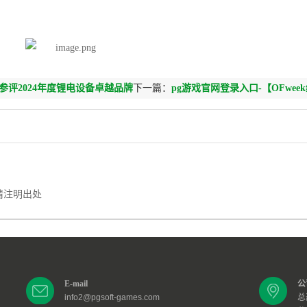
密参评2024年度锂电设备卓越品牌
下一篇：
pg游戏官网登录入口-【OFwee
比克电池参评2024年度最受用户认可品牌
请注明出处
E-mail
公
info2@pgsoft-games.com
总