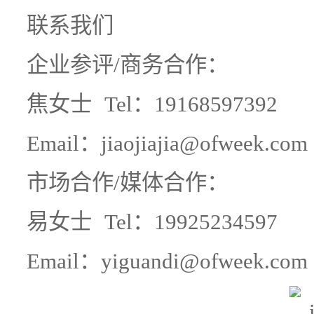
联系我们
企业参评/商务合作：
焦女士 Tel：19168597392
Email：jiaojiajia@ofweek.com
市场合作/媒体合作：
易女士 Tel：19925234597
Email：yiguandi@ofweek.com