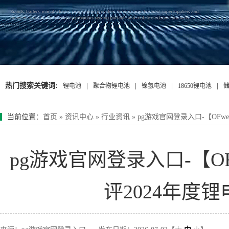
热门搜索关键词:
|
|
|
|
锂电池
聚合物锂电池
镍氢电池
18650锂电池
当前位置
：
首页
»
资讯中心
»
行业资讯
»
pg游戏官网登录入口-【OFw
pg游戏官网登录入口-【O
评2024年度