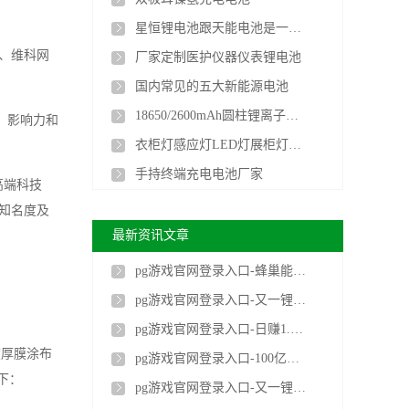
星恒锂电池跟天能电池是一家的吗
、维科网
厂家定制医护仪器仪表锂电池
国内常见的五大新能源电池
18650/2600mAh圆柱锂离子电池
、影响力和
衣柜灯感应灯LED灯展柜灯聚合物长条锂电池厂家
手持终端充电电池厂家
高端科技
知名度及
最新资讯文章
pg游戏官网登录入口-蜂巢能源，迷途知返？
pg游戏官网登录入口-又一锂电巨头即将易主！
pg游戏官网登录入口-日赚1.5亿元，四年蝉联香港首富！曾毓群为何忧心忡忡
度厚膜涂布
pg游戏官网登录入口-100亿！新碳酸锂巨头正式成立
下：
pg游戏官网登录入口-又一锂电企业IPO成功过会！