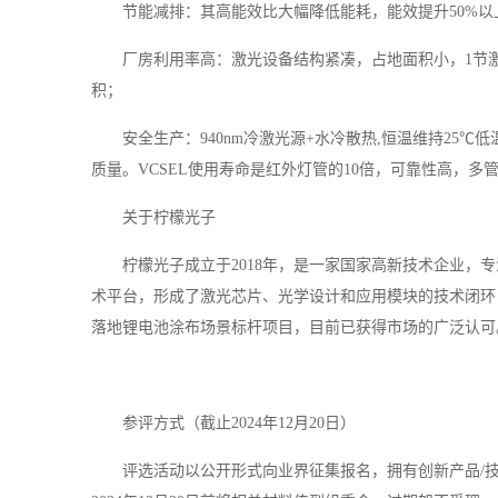
节能减排：其高能效比大幅降低能耗，能效提升50%
厂房利用率高：激光设备结构紧凑，占地面积小，1节激
积；
安全生产：940nm冷激光源+水冷散热,恒温维持2
质量。VCSEL使用寿命是红外灯管的10倍，可靠性高，多
关于柠檬光子
柠檬光子成立于2018年，是一家国家高新技术企业
术平台，形成了激光芯片、光学设计和应用模块的技术闭环
落地锂电池涂布场景标杆项目，目前已获得市场的广泛认可
参评方式（截止2024年12月20日）
评选活动以公开形式向业界征集报名，拥有创新产品/