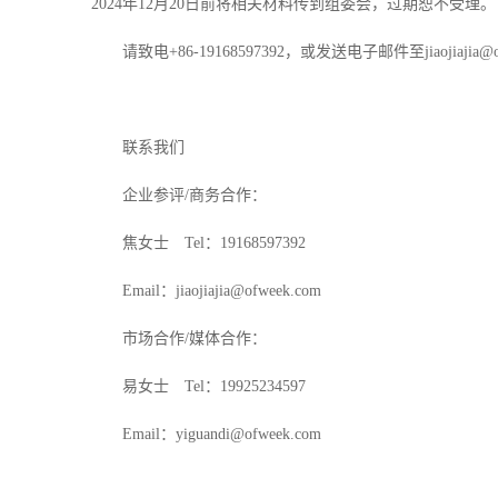
2024年12月20日前将相关材料传到组委会，过期恕不受理。
请致电+86-19168597392，或发送电子邮件至jiaojiajia
联系我们
企业参评/商务合作：
焦女士 Tel：19168597392
Email：jiaojiajia@ofweek.com
市场合作/媒体合作：
易女士 Tel：19925234597
Email：yiguandi@ofweek.com