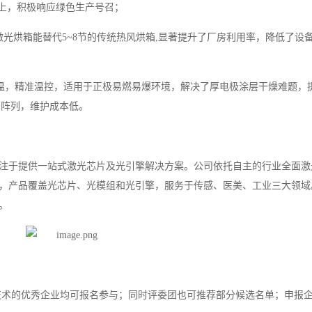
以上，积极响应绿色生产号召；
光烘箱能替代5~8节的传统热风烘箱,显著提升了厂房利用率，降低了设
5℃低温，精准温控，适用于正极易燃易爆环境，解决了厚电极涂层干燥难题，
管阵列，维护成本低。
，专注于提供一站式激光芯片及光引擎解决方案。公司依托自主的行业全面激
，产品覆盖光芯片、光模组和光引擎，服务于传感、医美、工业三大领域。2
。
技术的优秀企业均可报名参与；同时评委团也可推荐部分候选名单；申报