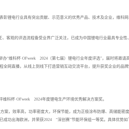
表彰锂电行业具有突出贡献、示范意义的优秀产品、技术及企业，维科网
以公正、客观的评选流程备受业界广泛关注，已成为中国锂电行业最具专业性
圳举办“维科杯·OFweek 2024（第七届）锂电行业年度评选”，届时将邀请
程全网直播，从线上到线下打造营销互动交流平台，提升获奖企业的品牌
科杯·OFweek 2024年度锂电生产环境优秀解决方案奖。
干燥方案，效率高，功率密度大，环保节能，成为正极涂布防爆、高储能密
成功出海欧洲，并荣获2024 “深创赛”节能环保组一等奖。具体优势如