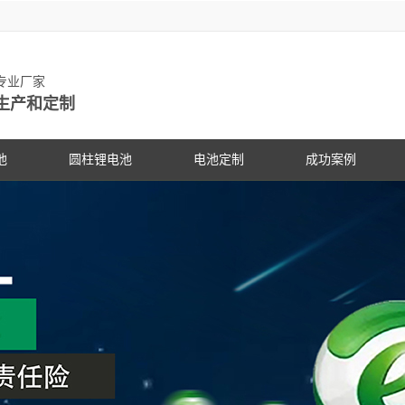
池专业厂家
生产和定制
池
圆柱锂电池
电池定制
成功案例
物锂电池
动力锂电池
手持设备
客户见证
电动车
研发中
PG电
社会公
锂电池
数码锂电池
数码电子
PG电子动态
专家团
PG电
展会信
锂电池
储能锂电池
医疗设备
行业资讯
科研专
PG电
合作伙
国家标准主导
PG游戏官网是镍氢电池国家标准主导
PG游戏官网是镍氢电池国家标准
18650锂电池
蓝牙音响
常见问答
电池定
企业文
锂电池行业国
修订单位，并参与多项锂电池行业国
修订单位，并参与多项锂电池行
储能灯具
技术支持
品质管
联系P
家标准的制定
家标准的制定