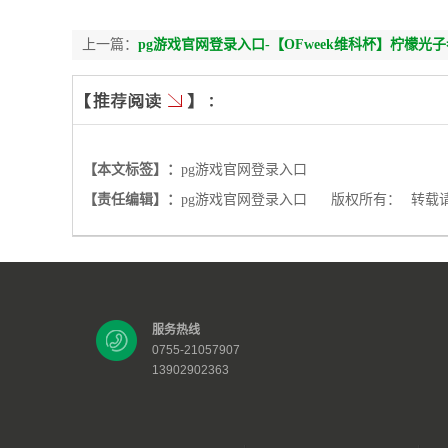
上一篇：
pg游戏官网登录入口-【OFweek维科杯】柠檬光
【本文标签】：
pg游戏官网登录入口
【责任编辑】：
pg游戏官网登录入口
版权所有：
转载
服务热线
0755-21057907
13902902363