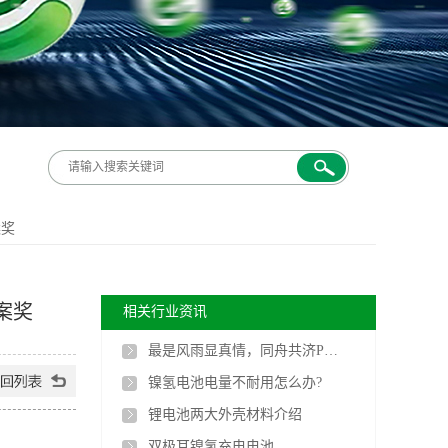
案奖
案奖
相关行业资讯
最是风雨显真情，同舟共济PG电子人
镍氢电池电量不耐用怎么办?
锂电池两大外壳材料介绍
双极耳镍氢充电电池