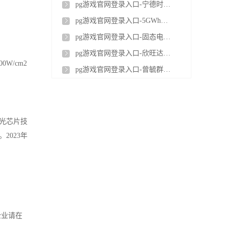
pg游戏官网登录入口-宁德时代又一产业园项目启动
pg游戏官网登录入口-5GWh钠电池制造项目开工
pg游戏官网登录入口-固态电池大消息！
pg游戏官网登录入口-欣旺达全固态电池取得重要突破！
W/cm2
pg游戏官网登录入口-曾毓群卸任董事长，锂电巨头高层大变动
光芯片技
023年
企业请在