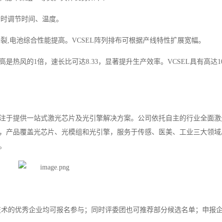
瞬时调节时间、温度。
裂,电池综合性能提高。VCSEL阵列排布可根据产线特性扩展宽幅。
风的1倍，速长比可达8.33，显著提升生产效率。VCSEL具有高达100
，专注于提供一站式激光芯片及光引擎解决方案。公司依托自主的行业全面激
，产品覆盖光芯片、光模组和光引擎，服务于传感、医美、工业三大领域。2
。
技术的优秀企业均可报名参与；同时评委团也可推荐部分候选名单；申报