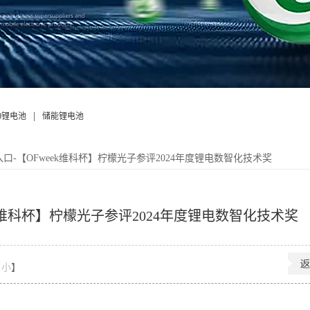
|
50锂电池
储能锂电池
入口-【OFweek维科杯】柠檬光子参评2024年度锂电数智化技术奖
ek维科杯】柠檬光子参评2024年度锂电数智化技术奖
小
】