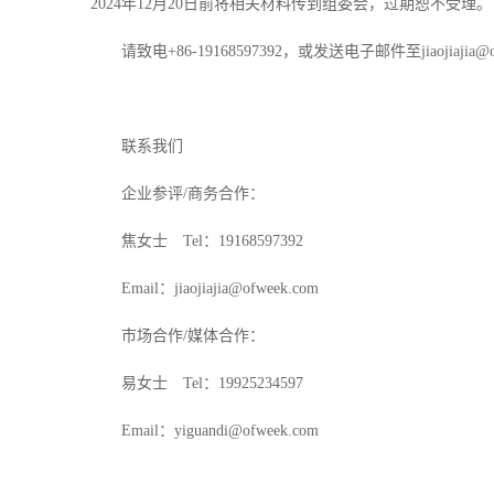
2024年12月20日前将相关材料传到组委会，过期恕不受理。
请致电+86-19168597392，或发送电子邮件至jiaojiajia
联系我们
企业参评/商务合作：
焦女士 Tel：19168597392
Email：jiaojiajia@ofweek.com
市场合作/媒体合作：
易女士 Tel：19925234597
Email：yiguandi@ofweek.com