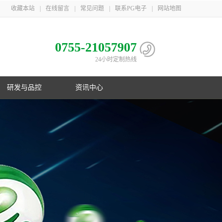
收藏本站
|
在线留言
|
常见问题
|
联系PG电子
|
网站地图
0755-21057907
24小时定制热线
研发与品控
资讯中心
电池
心
子相册
益
队
子荣誉
息
利
子简介
伴
主导
PG电子在行业首创镍氢B型电池；在
PG游戏官网三地一共取得国家专利
PG游戏官网是国家高新技术企业，在
PG游戏官网21年服务上千家客户，遍
制
化
业国
数码锂电池领域采用改性锰酸锂电池
106项，其中发明专利33项，并获得
深圳、梅州、江苏三地自建生产基
布欧美、东南亚以及国内
控
G电子
美国OVNIC专利授权
地，现有员工1000余人