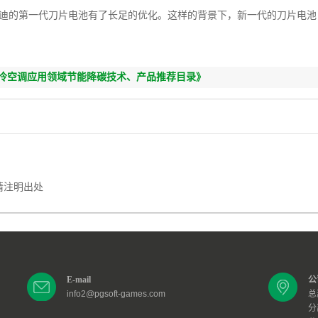
迪的第一代刀片电池有了长足的优化。这样的背景下，新一代的刀片电池
制冷空调应用领域节能降碳技术、产品推荐目录》
下一篇：
pg游戏官网登录入口-【OFwee
华燚工程参评2024年度锂电生产环境优
奖
请注明出处
E-mail
公
info2@pgsoft-games.com
总
分