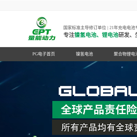
国家标准主导修订单位 | 21年充电电
专注
镍氢电池、锂电池
研发、
PG电子首页
镍氢电池
聚合物锂电
高低温镍氢电池
高低温聚合
高容量镍氢电池
动力聚合物
超低自放电镍氢电池
数码聚合物
PG游戏官网是镍氢电池
动力镍氢电池
修订单位，并参与多项
常规镍氢电池
家标准的制定