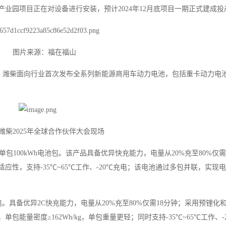
力产业园项目正在对设备进行安装，预计2024年12月底项目一期正式建成投
图片来源：福在福山
会上，潍柴面向行业首次发布全系列新能源商用车动力电池，包括重卡动力电
潍柴2025年全球合作伙伴大会现场
100kWh电池包。该产品具备优异快充能力，电量从20%充至80%仅需
应性，支持-35℃~65℃工作、-20℃充电；该电池通过多包并联，实现
包。具备优异2C快充能力，电量从20%充至80%仅需18分钟；采用预锂化
包能量密度≥162Wh/kg，单包重量更轻；同时支持-35℃~65℃工作、-