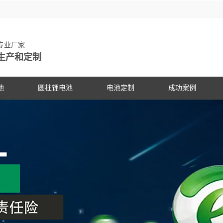
池专业厂家
生产和定制
池
圆柱锂电池
电池定制
成功案例
物锂电池
动力锂电池
手持设备
客户见证
电动车
研发中
PG电
社会公
锂电池
数码锂电池
数码电子
PG电子动态
专家团
PG电
展会信
锂电池
储能锂电池
医疗设备
行业资讯
科研专
PG电
合作伙
国家标准主导
PG游戏官网是镍氢电池国家标准主导
PG游戏官网是镍氢电池国家标准
18650锂电池
蓝牙音响
常见问答
电池定
企业文
锂电池行业国
修订单位，并参与多项锂电池行业国
修订单位，并参与多项锂电池行
储能灯具
技术支持
品质管
联系P
家标准的制定
家标准的制定