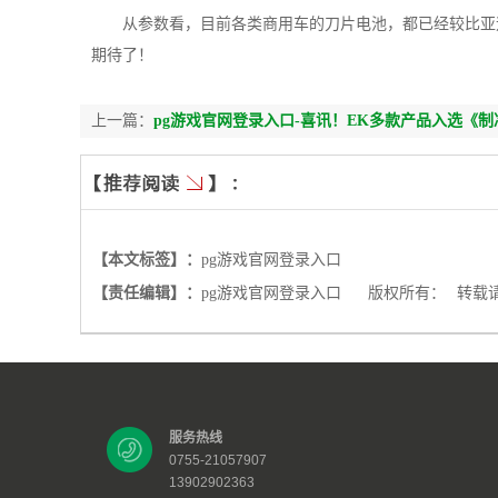
从参数看，目前各类商用车的刀片电池，都已经较比亚
期待了！
上一篇：
pg游戏官网登录入口-喜讯！EK多款产品入选《
【本文标签】：
pg游戏官网登录入口
【责任编辑】：
pg游戏官网登录入口
版权所有：
转载
服务热线
0755-21057907
13902902363