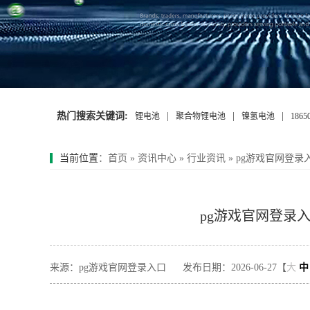
热门搜索关键词:
|
|
|
锂电池
聚合物锂电池
镍氢电池
186
当前位置
：
首页
»
资讯中心
»
行业资讯
»
pg游戏官网登录
pg游戏官网登录
来源：pg游戏官网登录入口
发布日期：2026-06-27【
大
中