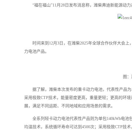
“福在福山”11月28日发布消息称，潍柴弗迪新能源动
时间来到12月3日，在潍柴2025年全球合作伙伴大
力电池产品。
图：
据了解，潍柴本次发布的重卡动力电池，代表性产品为单包
采用极致CTP技术，能量密度更高，重量更轻；更高的环境适
展，满足不同运距、不同地域和应用场景的需求。
全系列轻卡动力电池代表性产品则为单包140kWh电池
均温技术，系统循环寿命可达到4500次；采用极致CTP技术，单