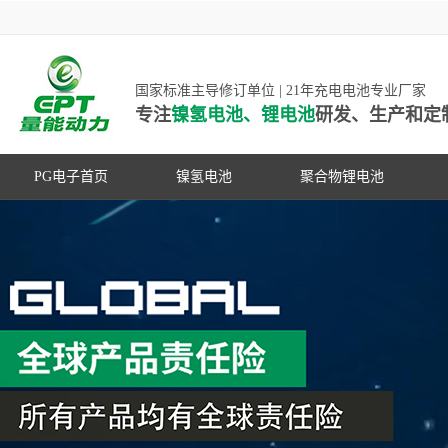
国家标准主导修订单位 | 21年充电电池专业厂家
专注
镍氢电池、锂电池
研发、生产和定
PG电子首页
镍氢电池
聚合物锂电池
高低温镍氢电池
高低温聚合物锂电池
高容量镍氢电池
动力聚合物锂电池
超低自放电镍氢电池
数码聚合物锂电池
PG游戏官网是镍氢电池国家标准主导
动力镍氢电池
修订单位，并参与多项锂电池行业国
常规镍氢电池
家标准的制定