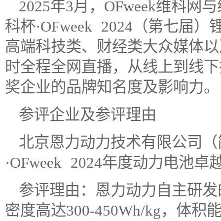
2025年3月，OFweek维
科杯·OFweek 2024（第七
高端科技类、财经类大众媒体以
时全程全网直播，从线上到线下
奖企业的品牌知名度及影响力。
参评企业及参评理由
北京恩力动力技术有限公司（
·OFweek 2024年度动力电池
参评理由：恩力动力自主研发
密度高达300-450Wh/kg，体