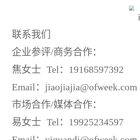
联系我们
企业参评/商务合作：
焦女士 Tel：19168597392
Email：jiaojiajia@ofweek.com
市场合作/媒体合作：
易女士 Tel：19925234597
Email：yiguandi@ofweek.com