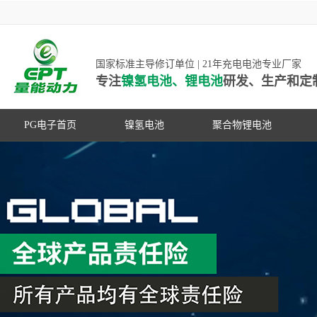
国家标准主导修订单位 | 21年充电电池专业厂家
专注
镍氢电池、锂电池
研发、生产和定
PG电子首页
镍氢电池
聚合物锂电池
高低温镍氢电池
高低温聚合物锂电池
高容量镍氢电池
动力聚合物锂电池
超低自放电镍氢电池
数码聚合物锂电池
PG游戏官网是镍氢电池国家标准主导
动力镍氢电池
修订单位，并参与多项锂电池行业国
常规镍氢电池
家标准的制定