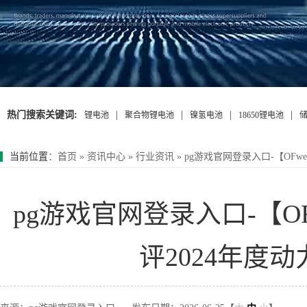
热门搜索关键词:
|
|
|
|
锂电池
聚合物锂电池
镍氢电池
18650锂电池
当前位置
：
首页
»
资讯中心
»
行业资讯
»
pg游戏官网登录入口-【OFw
pg游戏官网登录入口-【O
评2024年度