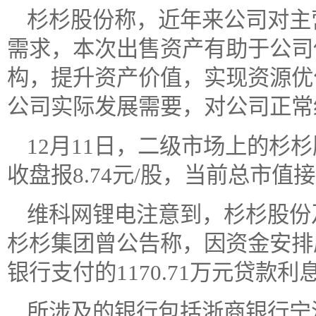
杉杉股份称，近年来公司对主
需求，本次出售资产有助于公司
构，提升资产价值，实现资源优
公司实际发展需要，对公司正常
12月11日，二级市场上的杉杉股
收盘报8.74元/股，当前总市值接
维科网锂电注意到，杉杉股份
杉杉集团曾公告称，因资金安排
银行支付的1170.71万元贷款
所涉及的银行包括浙商银行宁