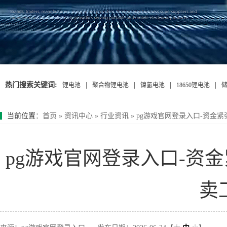
热门搜索关键词:
|
|
|
|
锂电池
聚合物锂电池
镍氢电池
18650锂电池
当前位置
：
首页
»
资讯中心
»
行业资讯
»
pg游戏官网登录入口-资金紧
pg游戏官网登录入口-资金
卖