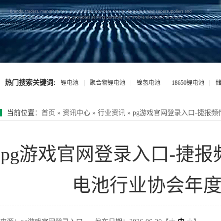
热门搜索关键词:
|
|
|
|
锂电池
聚合物锂电池
镍氢电池
18650锂电池
当前位置
：
首页
»
资讯中心
»
行业资讯
»
pg游戏官网登录入口-捷报
pg游戏官网登录入口-捷
电池行业协会年