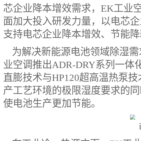
芯企业降本增效需求，EK工业
面加大投入研发力量，以电芯企
支持电芯企业降本增效、节能降
为解决新能源电池领域除湿需
业空调推出ADR-DRY系列一体
直膨技术与HP120超高温热泵
产工艺环境的极限湿度要求的同
使电池生产更加节能。