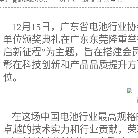
来源：pg游戏官网登录入口
发布日期：2026-06-20【
大
中
小
】
12月15日，广东省电池行业协
单位颁奖典礼在广东东莞隆重举
启新征程”为主题，旨在搭建会
彰在科技创新和产品品质提升方
位。
在这场中国电池行业最高规格
卓越的技术实力和行业贡献，荣获