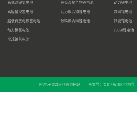
高低温镍氢电池
高低温聚合物锂电池
动力锂电池
高容量镍氢电池
动力聚合物锂电池
数码锂电池
超低自放电镍氢电池
数码聚合物锂电池
储能锂电池
动力镍氢电池
18650锂电池
常规镍氢电池
PG电子游戏APP官方网站
备案号：
粤ICP备18096725号