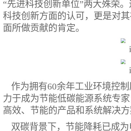
“先进科技创新单位”两大殊荣。
科技创新方面的认可，更是对其
面所做贡献的肯定。
作为拥有60余年工业环境控制
力于成为节能低碳能源系统专家
高效、节能的产品和系统解决方
双碳背景下，节能降耗已成为