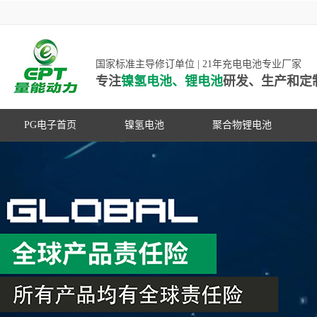
国家标准主导修订单位 | 21年充电电池专业厂家
专注
镍氢电池、锂电池
研发、生产和定
PG电子首页
镍氢电池
聚合物锂电池
高低温镍氢电池
高低温聚合物锂电池
高容量镍氢电池
动力聚合物锂电池
超低自放电镍氢电池
数码聚合物锂电池
PG游戏官网是镍氢电池国家标准主导
动力镍氢电池
修订单位，并参与多项锂电池行业国
常规镍氢电池
家标准的制定