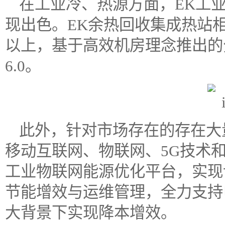
在工业冷、热源方面，EK工
现出色。EK余热回收集成热站相
以上，基于高效机房理念推出的
6.0。
此外，针对市场存在的存在大量
移动互联网、物联网、5G技术和A
工业物联网能源优化平台，实现
节能增效与运维管理，全力支持
大背景下实现降本增效。