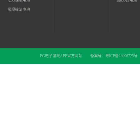
动力镍氢电池
18650锂电池
常规镍氢电池
PG电子游戏APP官方网站
备案号：
粤ICP备18096725号