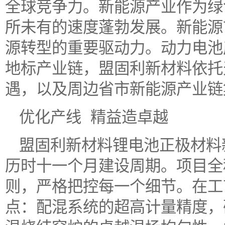
全球竞争力。新能源产业作为绿
所未有的速度蓬勃发展。新能源
源转型的重要驱动力。动力电池
地标产业链，盟固利新材料依托
遇，以及周边省市新能源产业链
优化产线 精益造卓越
盟固利新材料锂电池正极材料
历时十一个月建设周期。项目全
则，严格把控每一个细节。在工
点：配混系统的超高计量精度，