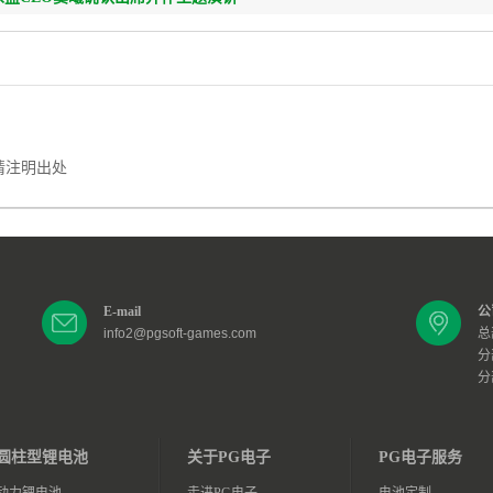
下一篇：
pg游戏官网登录入口-锂电龙头
成！董事长曾违规炒股被罚
请注明出处
E-mail
公
info2@pgsoft-games.com
总
分
分
圆柱型锂电池
关于PG电子
PG电子服务