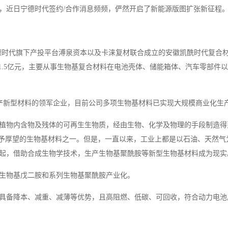
，近日宁德时代签约/合作消息频频，俨然开启了新能源版图扩张新征程
宁德时代旗下产投平台溥泉资本以及卡涞复材联合成立的安徽凯酰时代复合
1.5亿元，主要从事生物基复合材料在电池壳体、储能箱体、汽车零部件
化生产新型材料的领军企业，目前公司多项生物基材料已实现大规模商业化生
植物内含物及残体的可再生生物质，经由生物、化学及物理的手段制造得
寄予厚望的生物基材料之一。但是，一直以来，工业上都是以石油、天然气
兴起，借助合成生物学技术，生产生物基聚酰胺等新型生物基材料成为现实
生物基戊二胺和系列生物基聚酰胺产业化。
具备降本、减重、减薄等优势，且高阻燃、低碳、可回收，符合动力电池