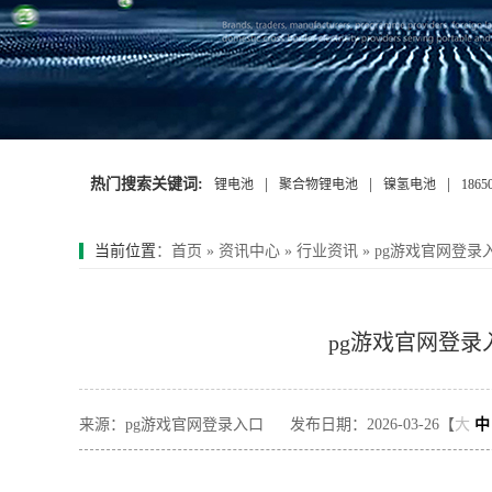
热门搜索关键词:
|
|
|
锂电池
聚合物锂电池
镍氢电池
186
当前位置
：
首页
»
资讯中心
»
行业资讯
»
pg游戏官网登录
pg游戏官网登录
来源：pg游戏官网登录入口
发布日期：2026-03-26【
大
中