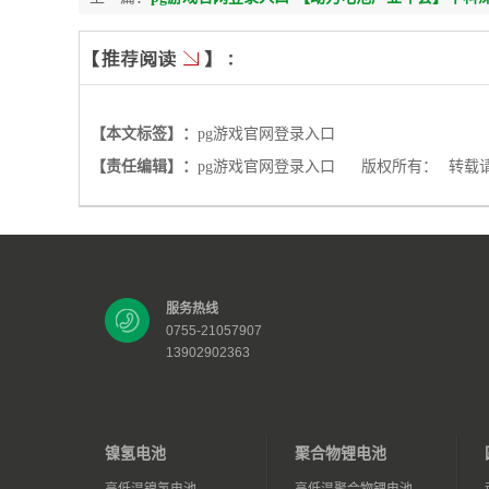
【本文标签】：
pg游戏官网登录入口
【责任编辑】：
pg游戏官网登录入口
版权所有：
转载
服务热线
0755-21057907
13902902363
镍氢电池
聚合物锂电池