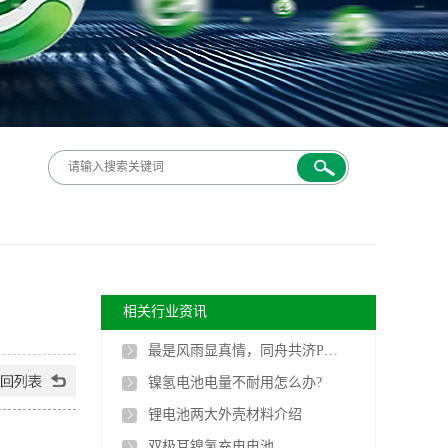
相关行业资讯
最是风雨显真情，同舟共济PG电子人
镍氢电池电量不耐用怎么办?
锂电池两大外壳材料介绍
双极耳镍氢充电电池