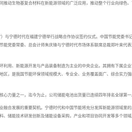
同推动生物基复合材料在新能源领域的广泛应用，推动整个行业向绿色、
能”）与宁德时代在福建宁德举行战略合作协议签约仪式。中国节能党委书
国节能党委常委、总会计师朱庆锋与宁德时代市场体系联席总裁郑叶来代表
环利用、新能源开发与产品装备制造为主业的中央企业。其拥有下属企业7
家和地区，是我国节能环保领域规模大、专业全、业务覆盖面广、综合实力强
核心力量之一，迄今为止，公司储能电池出货量已连续四年排名全球第一
业融合发展的重要契机。宁德时代和中国节能将充分发挥新能源领域里的
料、储能技术研发创新及储能设备采购，产业和项目协同开发等多个领域