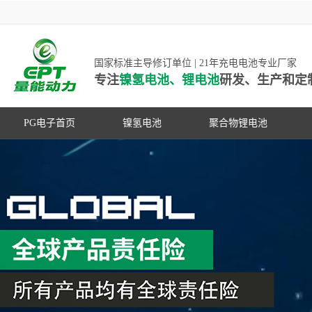
国家标准主导修订单位 | 21年充电电池专业厂家
专注
镍氢电池、锂电池
研发、生产和定
PG电子首页
镍氢电池
聚合物锂电池
高低温镍氢电池
高低温聚合物锂电池
高容量镍氢电池
动力聚合物锂电池
超低自放电镍氢电池
数码聚合物锂电池
PG游戏官网是镍氢电池国家标准主导
动力镍氢电池
修订单位，并参与多项锂电池行业国
常规镍氢电池
家标准的制定