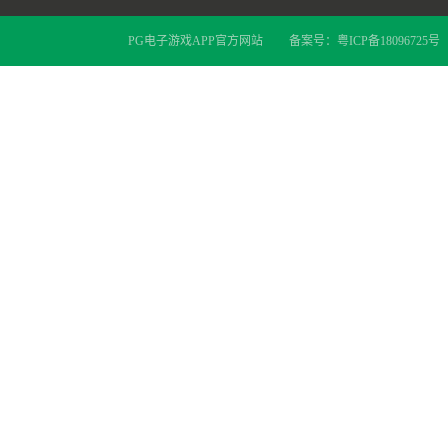
PG电子游戏APP官方网站
备案号：
粤ICP备18096725号