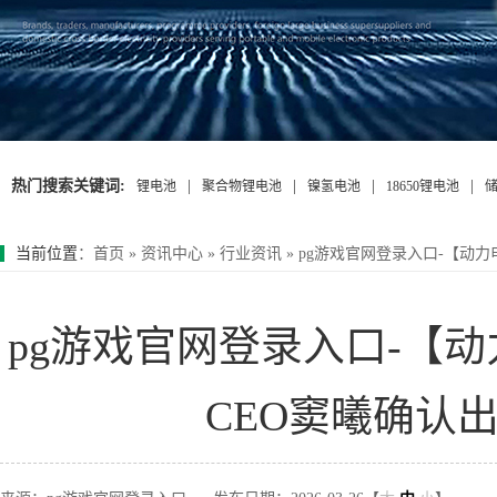
热门搜索关键词:
|
|
|
|
锂电池
聚合物锂电池
镍氢电池
18650锂电池
当前位置
：
首页
»
资讯中心
»
行业资讯
»
pg游戏官网登录入口-【动
pg游戏官网登录入口-【
CEO窦曦确认