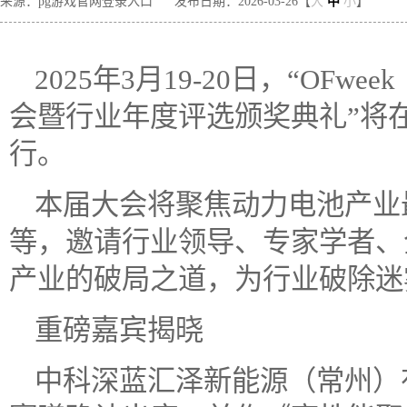
来源：pg游戏官网登录入口
发布日期：2026-03-26【
大
中
小
】
2025年3月19-20日，“OFw
会暨行业年度评选颁奖典礼”将
行。
本届大会将聚焦动力电池产业
等，邀请行业领导、专家学者、
产业的破局之道，为行业破除迷
重磅嘉宾揭晓
中科深蓝汇泽新能源（常州）