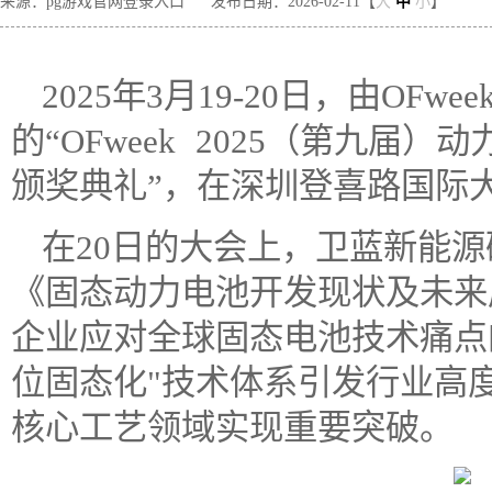
来源：pg游戏官网登录入口
发布日期：2026-02-11【
大
中
小
】
2025年3月19-20日，由OF
的“OFweek 2025（第九
颁奖典礼”，在深圳登喜路国际
在20日的大会上，卫蓝新能
《固态动力电池开发现状及未来
企业应对全球固态电池技术痛点
位固态化"技术体系引发行业高
核心工艺领域实现重要突破。