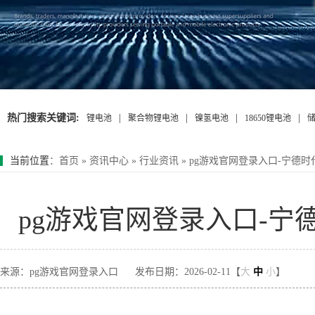
热门搜索关键词:
|
|
|
|
锂电池
聚合物锂电池
镍氢电池
18650锂电池
当前位置
：
首页
»
资讯中心
»
行业资讯
»
pg游戏官网登录入口-宁德
pg游戏官网登录入口-
来源：pg游戏官网登录入口
发布日期：2026-02-11【
大
中
小
】