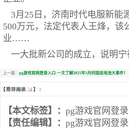
3月25日，济南时代电服新
500万元，法定代表人王烽，
业……
一大批新公司的成立，说明宁
上一篇：
pg游戏官网登录入口-一文了解2025年3月的固态电池大事件！
【本文标签】：
pg游戏官网登
【责任编辑】：
pg游戏官网登