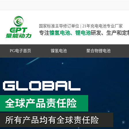
国家标准主导修订单位 | 21年充电电池专业厂家
专注
镍氢电池、锂电池
研发、生产和定
PG电子首页
镍氢电池
聚合物锂电池
高低温镍氢电池
高低温聚合物锂电池
高容量镍氢电池
动力聚合物锂电池
超低自放电镍氢电池
数码聚合物锂电池
PG游戏官网是镍氢电池国家标准主导
动力镍氢电池
修订单位，并参与多项锂电池行业国
常规镍氢电池
家标准的制定