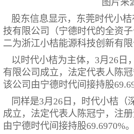
图片来
股东信息显示，东莞时代小桔
技有限公司（宁德时代的全资子公司
二为浙江小桔能源科技创新有限公司
以时代小桔为主体，3月26
有限公司成立，法定代表人陈冠宁
该公司由宁德时代间接持股69.69
同样是3月26日，时代小桔
成立，法定代表人陈冠宁，注册资
由宁德时代间接持股69.6970%