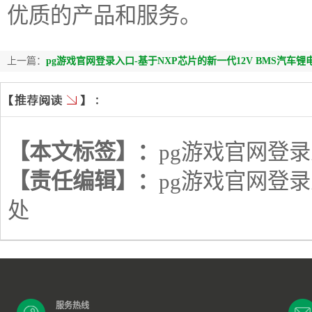
优质的产品和服务。
上一篇：
pg游戏官网登录入口-基于NXP芯片的新一代12V BMS汽车锂
【本文标签】：
pg游戏官网登
【责任编辑】：
pg游戏官网登
处
服务热线