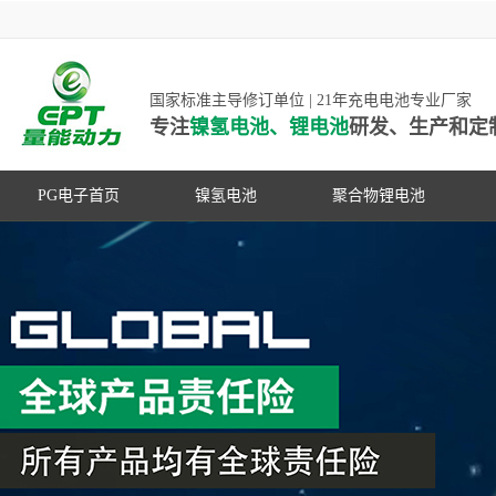
国家标准主导修订单位 | 21年充电电池专业厂家
专注
镍氢电池、锂电池
研发、生产和定
PG电子首页
镍氢电池
聚合物锂电池
高低温镍氢电池
高低温聚合物锂电池
高容量镍氢电池
动力聚合物锂电池
超低自放电镍氢电池
数码聚合物锂电池
PG游戏官网是镍氢电池国家标准主导
动力镍氢电池
修订单位，并参与多项锂电池行业国
常规镍氢电池
家标准的制定