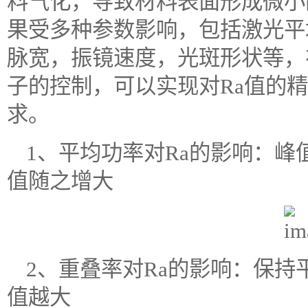
料气化，导致材料表面形成微小
果受多种参数影响，包括激光平
脉宽，振镜速度，光斑形状等，
子的控制，可以实现对Ra值的
求。
1、平均功率对Ra的影响：峰
值随之增大
2、重叠率对Ra的影响：保持
值越大