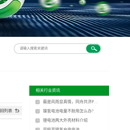
相关行业资讯
最是风雨显真情，同舟共济PG电子人
镍氢电池电量不耐用怎么办?
锂电池两大外壳材料介绍
双极耳镍氢充电电池