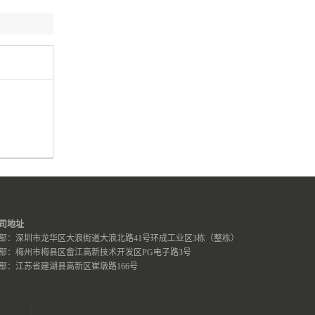
电池壳毛化
司地址
部：深圳市龙华区大浪街道大浪北路41号环成工业区3栋（整栋）
部：梅州市梅县区畲江高新技术开发区PG电子路3号
部：江苏省建湖县高新区崔墩路166号