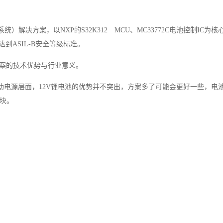
）解决方案，以NXP的S32K312 MCU、MC33772C电池控制IC为
到ASIL-B安全等级标准。
案的技术优势与行业意义。
助电源层面，12V锂电池的优势并不突出，方案多了可能会更好一些，电
块。