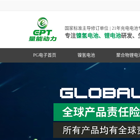
国家标准主导修订单位 | 21年充电电
专注
镍氢电池、锂电池
研发、
PG电子首页
镍氢电池
聚合物锂电
高低温镍氢电池
高低温聚合
高容量镍氢电池
动力聚合物
超低自放电镍氢电池
数码聚合物
PG游戏官网是镍氢电池
动力镍氢电池
修订单位，并参与多项
常规镍氢电池
家标准的制定