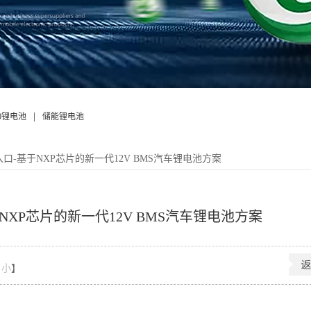
|
50锂电池
储能锂电池
口-基于NXP芯片的新一代12V BMS汽车锂电池方案
NXP芯片的新一代12V BMS汽车锂电池方案
小
】