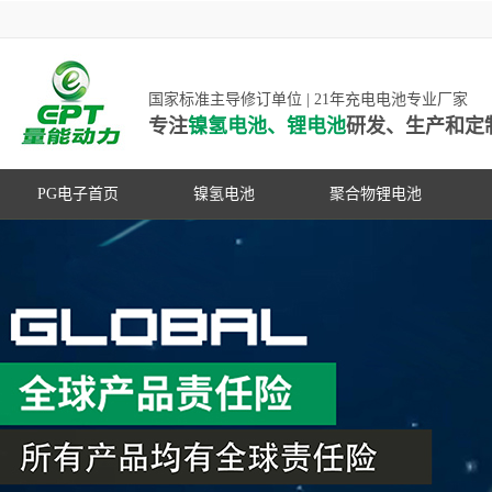
国家标准主导修订单位 | 21年充电电池专业厂家
专注
镍氢电池、锂电池
研发、生产和定
PG电子首页
镍氢电池
聚合物锂电池
高低温镍氢电池
高低温聚合物锂电池
高容量镍氢电池
动力聚合物锂电池
超低自放电镍氢电池
数码聚合物锂电池
PG游戏官网是镍氢电池国家标准主导
动力镍氢电池
修订单位，并参与多项锂电池行业国
常规镍氢电池
家标准的制定