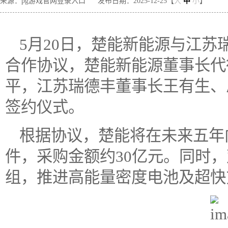
来源：pg游戏官网登录入口
发布日期：2025-12-25【
大
中
小
】
5月20日，楚能新能源与江
合作协议，楚能新能源董事长代
平，江苏瑞德丰董事长王有生、
签约仪式。
根据协议，楚能将在未来五年向
件，采购金额约30亿元。同时
组，推进高能量密度电池及超快