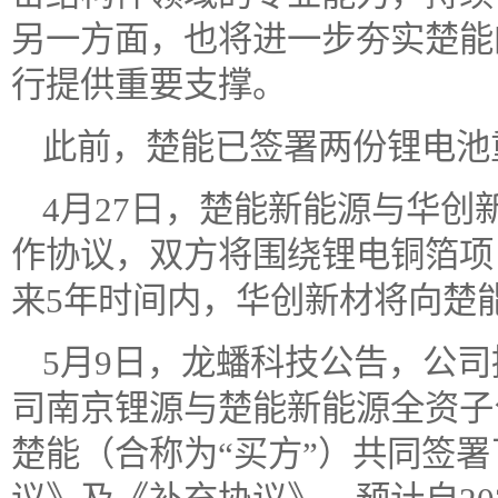
另一方面，也将进一步夯实楚能
行提供重要支撑。
此前，楚能已签署两份锂电池
4月27日，楚能新能源与华
作协议，双方将围绕锂电铜箔项
来5年时间内，华创新材将向楚
5月9日，龙蟠科技公告，公
司南京锂源与楚能新能源全资子
楚能（合称为“买方”）共同签