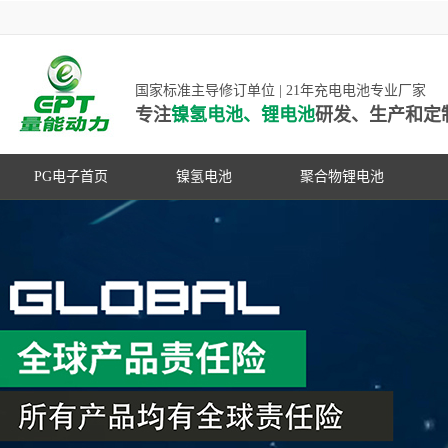
国家标准主导修订单位 | 21年充电电池专业厂家
专注
镍氢电池、锂电池
研发、生产和定
PG电子首页
镍氢电池
聚合物锂电池
高低温镍氢电池
高低温聚合物锂电池
高容量镍氢电池
动力聚合物锂电池
超低自放电镍氢电池
数码聚合物锂电池
PG游戏官网是镍氢电池国家标准主导
动力镍氢电池
修订单位，并参与多项锂电池行业国
常规镍氢电池
家标准的制定