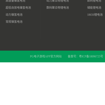
高容量镍氢电池
动力聚合物锂电池
数码锂电池
超低自放电镍氢电池
数码聚合物锂电池
储能锂电池
动力镍氢电池
18650锂电池
常规镍氢电池
PG电子游戏APP官方网站
备案号：
粤ICP备18096725号