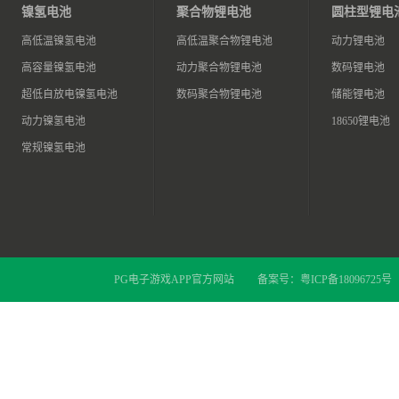
镍氢电池
聚合物锂电池
圆柱型锂电
高低温镍氢电池
高低温聚合物锂电池
动力锂电池
高容量镍氢电池
动力聚合物锂电池
数码锂电池
超低自放电镍氢电池
数码聚合物锂电池
储能锂电池
动力镍氢电池
18650锂电池
常规镍氢电池
PG电子游戏APP官方网站
备案号：
粤ICP备18096725号