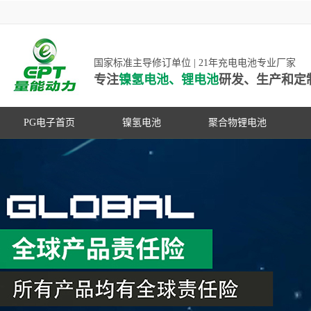
国家标准主导修订单位 | 21年充电电池专业厂家
专注
镍氢电池、锂电池
研发、生产和定
PG电子首页
镍氢电池
聚合物锂电池
高低温镍氢电池
高低温聚合物锂电池
高容量镍氢电池
动力聚合物锂电池
超低自放电镍氢电池
数码聚合物锂电池
PG游戏官网是镍氢电池国家标准主导
动力镍氢电池
修订单位，并参与多项锂电池行业国
常规镍氢电池
家标准的制定