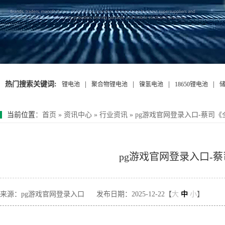
热门搜索关键词:
|
|
|
|
锂电池
聚合物锂电池
镍氢电池
18650锂电池
当前位置
：
首页
»
资讯中心
»
行业资讯
»
pg游戏官网登录入口-蔡司
pg游戏官网登录入口-
来源：pg游戏官网登录入口
发布日期：2025-12-22【
大
中
小
】