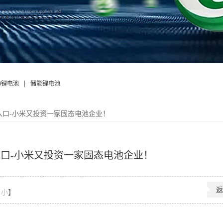
|
50锂电池
储能锂电池
入口-小米又投资一家固态电池企业！
入口-小米又投资一家固态电池企业！
小
】