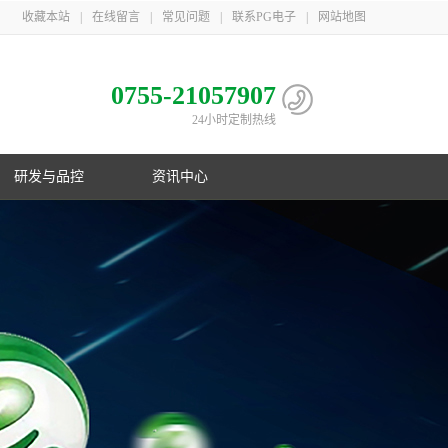
收藏本站
|
在线留言
|
常见问题
|
联系PG电子
|
网站地图
0755-21057907
24小时定制热线
研发与品控
资讯中心
电池
心
子相册
益
队
子荣誉
息
利
子简介
伴
主导
PG电子在行业首创镍氢B型电池；在
PG游戏官网三地一共取得国家专利
PG游戏官网是国家高新技术企业，在
PG游戏官网21年服务上千家客户，遍
制
化
业国
数码锂电池领域采用改性锰酸锂电池
106项，其中发明专利33项，并获得
深圳、梅州、江苏三地自建生产基
布欧美、东南亚以及国内
控
G电子
美国OVNIC专利授权
地，现有员工1000余人