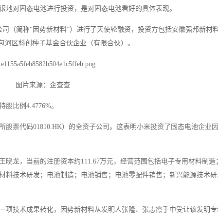
银地对固态电池进行投资，是对固态电池看好的具体表现。
公司（简称“因势新材料”）进行了天使轮融资，投资方包括安徽强邦新材
市包河区科创种子基金合伙企业（有限合伙）。
图片来源：企查查
比例4.4776%。
股票代码01810.HK）的全资子公司。这表明小米投资了固态电池企业
人王晓龙，当前的注册资本约111.67万元，经营范围包括电子专用材料制
材料技术研发；电池制造；电池销售；电池零配件销售；新兴能源技术研
成一项技术成果转化，因势新材料从发明人张隆、张志霞手中受让该发明专