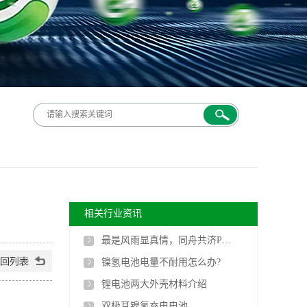
相关行业资讯
最是风雨显真情，同舟共济PG电子人
镍氢电池电量不耐用怎么办?
锂电池两大外壳材料介绍
双极耳镍氢充电电池