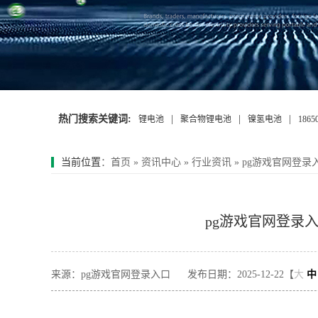
热门搜索关键词:
|
|
|
锂电池
聚合物锂电池
镍氢电池
186
当前位置
：
首页
»
资讯中心
»
行业资讯
»
pg游戏官网登录
pg游戏官网登录
来源：pg游戏官网登录入口
发布日期：2025-12-22【
大
中