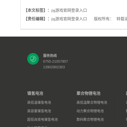
【本文标签】：
pg游戏官网登录入口
【责任编辑】：
pg游戏官网登录入口
版权所有：
转载
服务热线
0755-21057907
13902902363
镍氢电池
聚合物锂电池
高低温镍氢电池
高低温聚合物锂电池
高容量镍氢电池
动力聚合物锂电池
超低自放电镍氢电池
数码聚合物锂电池