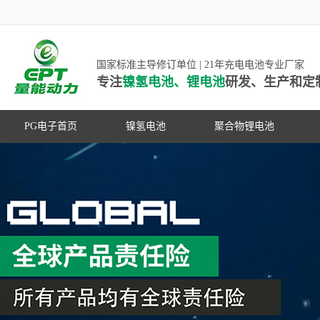
国家标准主导修订单位 | 21年充电电池专业厂家
专注
镍氢电池、锂电池
研发、生产和定
PG电子首页
镍氢电池
聚合物锂电池
高低温镍氢电池
高低温聚合物锂电池
高容量镍氢电池
动力聚合物锂电池
超低自放电镍氢电池
数码聚合物锂电池
PG游戏官网是镍氢电池国家标准主导
动力镍氢电池
修订单位，并参与多项锂电池行业国
常规镍氢电池
家标准的制定