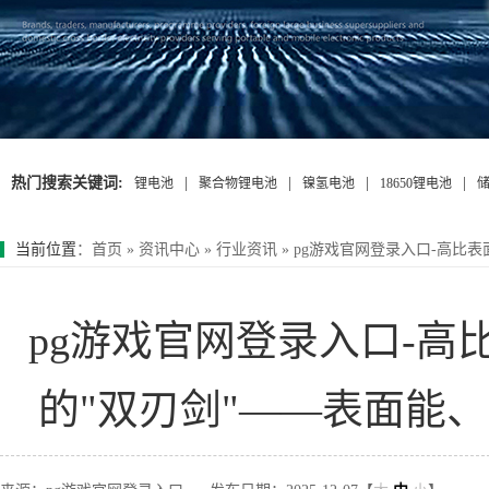
热门搜索关键词:
|
|
|
|
锂电池
聚合物锂电池
镍氢电池
18650锂电池
当前位置
：
首页
»
资讯中心
»
行业资讯
»
pg游戏官网登录入口-高比
pg游戏官网登录入口-
的"双刃剑"——表面能