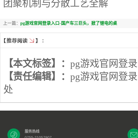
团聚机制与分散工艺全解
上一篇：
pg游戏官网登录入口-国产车三巨头，掀了锂电的桌
【本文标签】：
pg游戏官网登
【责任编辑】：
pg游戏官网登
处
服务热线
0755-21057907