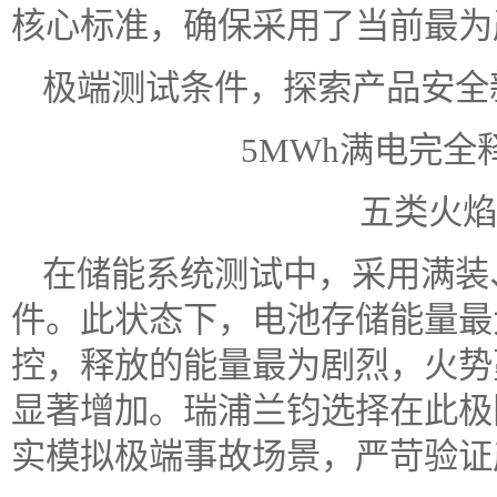
核心标准，确保采用了当前最为
极端测试条件，探索产品安全
5MWh满电完全
五类火焰
在储能系统测试中，采用满装
件。此状态下，电池存储能量最
控，释放的能量最为剧烈，火势
显著增加。瑞浦兰钧选择在此极
实模拟极端事故场景，严苛验证