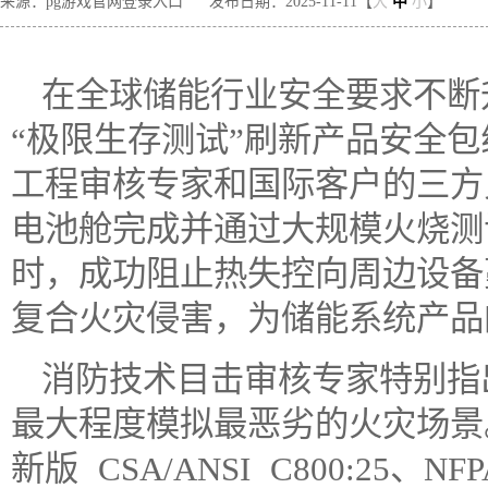
来源：pg游戏官网登录入口
发布日期：2025-11-11【
大
中
小
】
在全球储能行业安全要求不断
“极限生存测试”刷新产品安全包
工程审核专家和国际客户的三方见证
电池舱完成并通过大规模火烧测
时，成功阻止热失控向周边设备
复合火灾侵害，为储能系统产品
消防技术目击审核专家特别指
最大程度模拟最恶劣的火灾场景
新版 CSA/ANSI C800:25、N