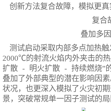
创新方法复合故障，模拟更真
复合
叠加多
测试启动采取内部多点加热触
2000℃的射流火焰内外夹击的
扩散 - 明火扩散 - 持续燃
叠加了外部典型的潜在影响因素
状况，也更深入模拟了火灾初期
景，突破常规单一因子测试的局