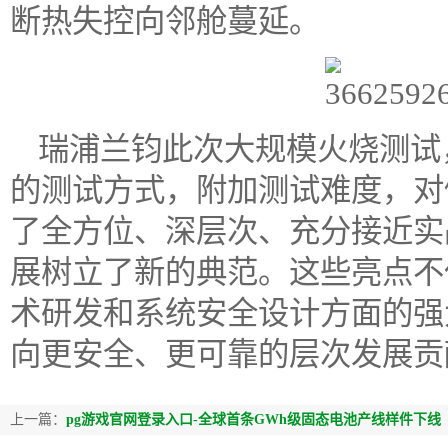
断热失控向邻舱蔓延。
瑞浦兰钧此次大规模火烧测试
的测试方式，附加测试难度，对
了全方位、深层次、充分接近实
展树立了新的典范。这些亮点不
术研发和系统安全设计方面的强
向更安全、更可靠的层次发展贡
上一篇：
pg游戏官网登录入口-全球首条GWh级固态电池产线样件下线