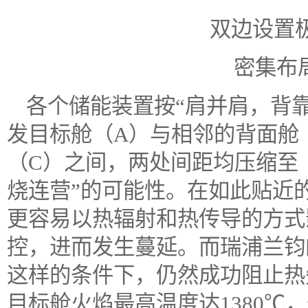
双边设置极
密集布
各个储能装置按“肩并肩，背
发目标舱（A）与相邻的背面舱
（C）之间，两处间距均压缩至 
烧连营”的可能性。在如此贴近
更容易以热辐射和热传导的方式
控，进而发生蔓延。而瑞浦兰钧的 
这样的条件下，仍然成功阻止热
目标舱火焰最高温度达1380℃