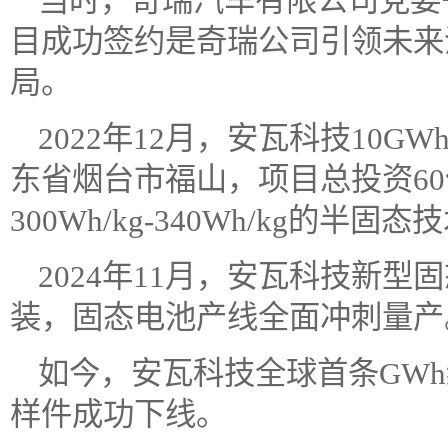
当时，奇瑞汽车有限公司党委
目成功签约是奇瑞公司引领未来
局。
2022年12月，安瓦科技10
东省烟台市福山，项目总投资6
300Wh/kg-340Wh/kg的
2024年11月，安瓦科技新
装，固态电池产线全面冲刺量产
如今，安瓦科技全球首条GW
样件成功下线。