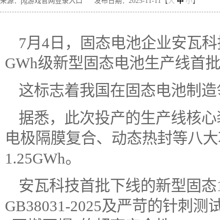
来源：pg游戏官网登录入口
发布日期：2025-11-11【
大
中
小
】
7月4日，固态电池企业安瓦
GWh级新型固态电池生产线首
这标志着我国在固态电池制造
据悉，此次投产的生产线核心
电极隔膜复合、动态热封等八大
1.25GWh。
安瓦科技首批下线的新型固态1
GB38031-2025及严苛的