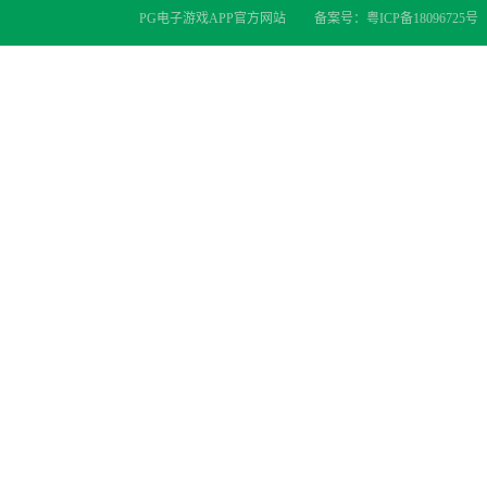
PG电子游戏APP官方网站
备案号：
粤ICP备18096725号