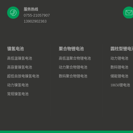
服务热线
0755-21057907
13902902363
镍氢电池
聚合物锂电池
圆柱型锂电
高低温镍氢电池
高低温聚合物锂电池
动力锂电池
高容量镍氢电池
动力聚合物锂电池
数码锂电池
超低自放电镍氢电池
数码聚合物锂电池
储能锂电池
动力镍氢电池
18650锂电池
常规镍氢电池