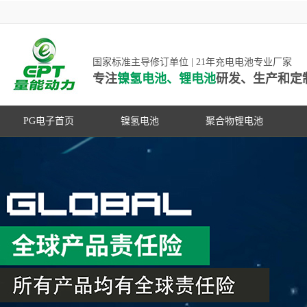
国家标准主导修订单位 | 21年充电电池专业厂家
专注
镍氢电池、锂电池
研发、生产和定
PG电子首页
镍氢电池
聚合物锂电池
高低温镍氢电池
高低温聚合物锂电池
高容量镍氢电池
动力聚合物锂电池
超低自放电镍氢电池
数码聚合物锂电池
PG游戏官网是镍氢电池国家标准主导
动力镍氢电池
修订单位，并参与多项锂电池行业国
常规镍氢电池
家标准的制定