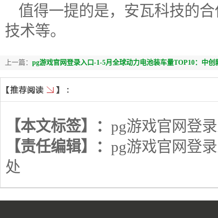
值得一提的是，安瓦科技的合
技术等。
上一篇：
pg游戏官网登录入口-1-5月全球动力电池装车量TOP10：中
【本文标签】：
pg游戏官网登
【责任编辑】：
pg游戏官网登
处