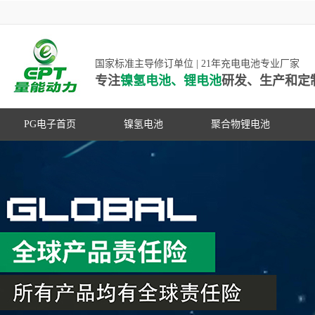
国家标准主导修订单位 | 21年充电电池专业厂家
专注
镍氢电池、锂电池
研发、生产和定
PG电子首页
镍氢电池
聚合物锂电池
高低温镍氢电池
高低温聚合物锂电池
高容量镍氢电池
动力聚合物锂电池
超低自放电镍氢电池
数码聚合物锂电池
PG游戏官网是镍氢电池国家标准主导
动力镍氢电池
修订单位，并参与多项锂电池行业国
常规镍氢电池
家标准的制定