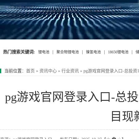
热门搜索关键词:
|
|
|
|
锂电池
聚合物锂电池
镍氢电池
18650锂电池
当前位置
：
首页
»
资讯中心
»
行业资讯
»
pg游戏官网登录入口-总投资
pg游戏官网登录入口-总
目现