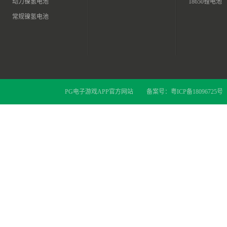
动力镍氢电池
18650锂电池
常规镍氢电池
PG电子游戏APP官方网站
备案号：
粤ICP备18096725号