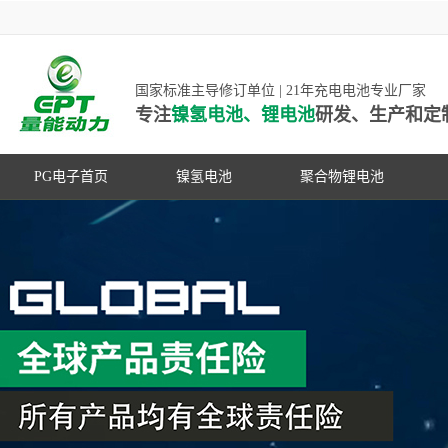
国家标准主导修订单位 | 21年充电电池专业厂家
专注
镍氢电池、锂电池
研发、生产和定
PG电子首页
镍氢电池
聚合物锂电池
高低温镍氢电池
高低温聚合物锂电池
高容量镍氢电池
动力聚合物锂电池
超低自放电镍氢电池
数码聚合物锂电池
PG游戏官网是镍氢电池国家标准主导
动力镍氢电池
修订单位，并参与多项锂电池行业国
常规镍氢电池
家标准的制定