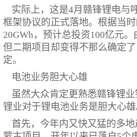
实际上，这是4月赣锋锂电与
框架协议的正式落地。根据当时
20GWh，预计总投资100亿
但二期项目却变得不那么确定了
定。
电池业务胆大心雄
虽然大众肯定更熟悉赣锋锂业
锂业对于锂电池业务是胆大心雄
首先，今年内又快又猛的多地
蒙古项目，开年以来已落户5个电