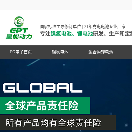
国家标准主导修订单位 | 21年充电电池专业厂家
专注
镍氢电池、锂电池
研发、生产和定
PG电子首页
镍氢电池
聚合物锂电池
高低温镍氢电池
高低温聚合物锂电池
高容量镍氢电池
动力聚合物锂电池
超低自放电镍氢电池
数码聚合物锂电池
PG游戏官网是镍氢电池国家标准主导
动力镍氢电池
修订单位，并参与多项锂电池行业国
常规镍氢电池
家标准的制定