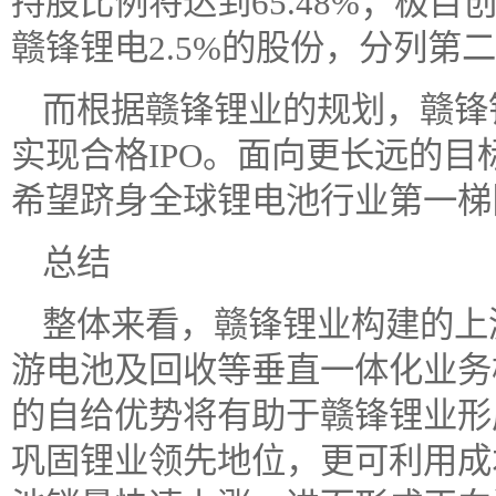
持股比例将达到65.48%；极
赣锋锂电2.5%的股份，分列第
而根据赣锋锂业的规划，赣锋锂电
实现合格IPO。面向更长远的
希望跻身全球锂电池行业第一梯
总结
整体来看，赣锋锂业构建的上
游电池及回收等垂直一体化业务
的自给优势将有助于赣锋锂业形
巩固锂业领先地位，更可利用成