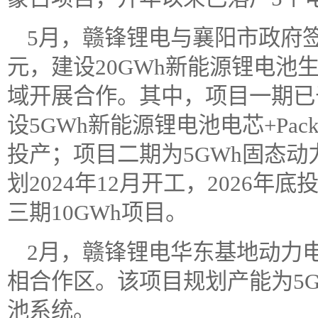
5月，赣锋锂电与襄阳市政府签
元，建设20GWh新能源锂电池
域开展合作。其中，项目一期已
设5GWh新能源锂电池电芯+Pa
投产；项目二期为5GWh固态
划2024年12月开工，2026
三期10GWh项目。
2月，赣锋锂电华东基地动力
相合作区。该项目规划产能为5G
池系统。