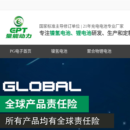
国家标准主导修订单位 | 21年充电电池专业厂家
专注
镍氢电池、锂电池
研发、生产和定
PG电子首页
镍氢电池
聚合物锂电池
高低温镍氢电池
高低温聚合物锂电池
高容量镍氢电池
动力聚合物锂电池
超低自放电镍氢电池
数码聚合物锂电池
PG游戏官网是镍氢电池国家标准主导
动力镍氢电池
修订单位，并参与多项锂电池行业国
常规镍氢电池
家标准的制定