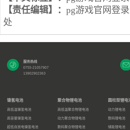
【责任编辑】：
pg游戏官网登
处
服务热线
0755-21057907
13902902363
镍氢电池
聚合物锂电池
圆柱型锂电
高低温镍氢电池
高低温聚合物锂电池
动力锂电池
高容量镍氢电池
动力聚合物锂电池
数码锂电池
超低自放电镍氢电池
数码聚合物锂电池
储能锂电池