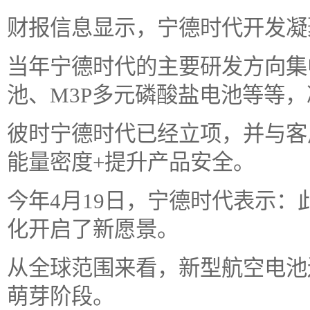
财报信息显示，宁德时代开发凝聚
当年宁德时代的主要研发方向集
池、M3P多元磷酸盐电池等等
彼时宁德时代已经立项，并与客
能量密度+提升产品安全。
今年4月19日，宁德时代表示
化开启了新愿景。
从全球范围来看，新型航空电池
萌芽阶段。