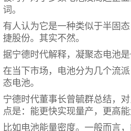
词。
有人认为它是一种类似于半固态
捷股份。其实不然。
据宁德时代解释，凝聚态电池是
在当下市场，电池分为几个流派
态电池。
宁德时代董事长曾毓群总结，对
点是：能更快实现量产，更高能
比如电池能量密度。一般而言，