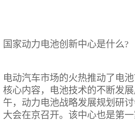
国家动力电池创新中心是什么?
电动汽车市场的火热推动了电池
核心内容，电池技术的不断发展成
午，动力电池战略发展规划研讨
大会在京召开。该中心也是第一