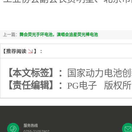
上一篇：
舞会荧光手环电池，演唱会追星荧光棒电池
【本文标签】：
国家动力电池创
【责任编辑】：
PG电子
版权所
服务热线
0755-21057907