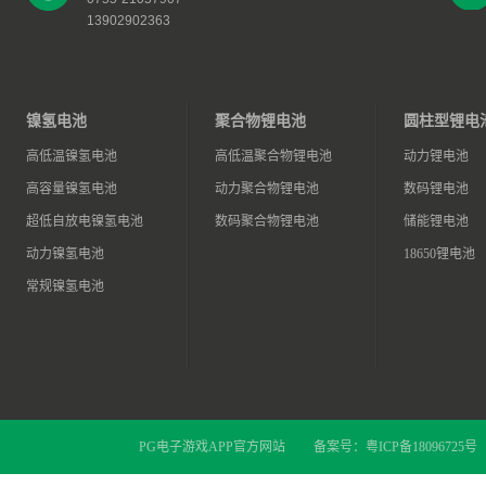
13902902363
镍氢电池
聚合物锂电池
圆柱型锂电
高低温镍氢电池
高低温聚合物锂电池
动力锂电池
高容量镍氢电池
动力聚合物锂电池
数码锂电池
超低自放电镍氢电池
数码聚合物锂电池
储能锂电池
动力镍氢电池
18650锂电池
常规镍氢电池
PG电子游戏APP官方网站
备案号：
粤ICP备18096725号