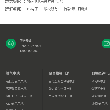
【本文标签】：
数码电池串联并联电池组
【责任编辑】：
PG电子
版权所有：
转载请注明出处
服务热线
0755-21057907
13902902363
镍氢电池
聚合物锂电池
圆柱型锂电
高低温镍氢电池
高低温聚合物锂电池
动力锂电池
高容量镍氢电池
动力聚合物锂电池
数码锂电池
超低自放电镍氢电池
数码聚合物锂电池
储能锂电池
动力镍氢电池
18650锂电池