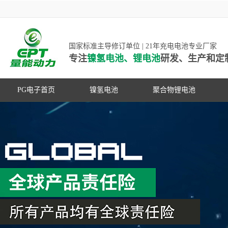
国家标准主导修订单位 | 21年充电电池专业厂家
专注
镍氢电池、锂电池
研发、生产和定
PG电子首页
镍氢电池
聚合物锂电池
高低温镍氢电池
高低温聚合物锂电池
高容量镍氢电池
动力聚合物锂电池
超低自放电镍氢电池
数码聚合物锂电池
PG游戏官网是镍氢电池国家标准主导
动力镍氢电池
修订单位，并参与多项锂电池行业国
常规镍氢电池
家标准的制定