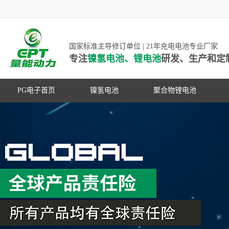
国家标准主导修订单位 | 21年充电电池专业厂家
专注
镍氢电池、锂电池
研发、生产和定
PG电子首页
镍氢电池
聚合物锂电池
高低温镍氢电池
高低温聚合物锂电池
高容量镍氢电池
动力聚合物锂电池
超低自放电镍氢电池
数码聚合物锂电池
PG游戏官网是镍氢电池国家标准主导
动力镍氢电池
修订单位，并参与多项锂电池行业国
常规镍氢电池
家标准的制定