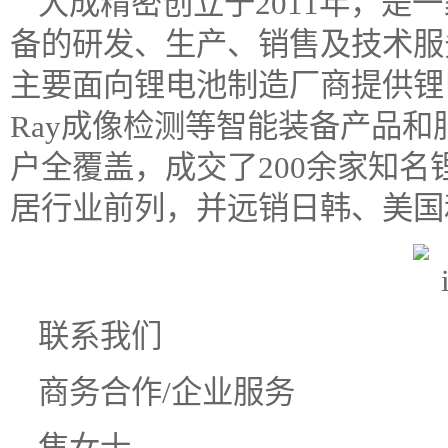
大成精密创立于2011年，是
备的研发、生产、销售及技术服
主要面向锂电池制造厂商提供锂
Ray成像检测等智能装备产品和
户全覆盖，成交了200余家知
居行业前列，并远销日韩、美国
联系我们
商务合作/企业服务