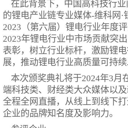
在此背景下，中国高科技行业门
的锂电产业链专业媒体-维科网·锂
2023（第六届）锂电行业年度
2023年锂电行业中市场贡献突
表彰，树立行业标杆，激励锂电
展，推动锂电行业高质量可持续
本次颁奖典礼将于2024年3
端科技类、财经类大众媒体以及
全程全网直播，从线上到线下打
企业的品牌知名度及影响力。