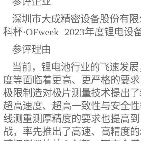
参评企业
深圳市大成精密设备股份有限公
科杯·OFweek 2023年度锂电
参评理由
当前，锂电池行业的飞速发展
度等面临着更高、更严格的要求
极限制造对极片测量技术提出了
超高速度、超高一致性与安全性
线测重测厚精度的要求也提高到
战，率先推出了高速、高精度的S