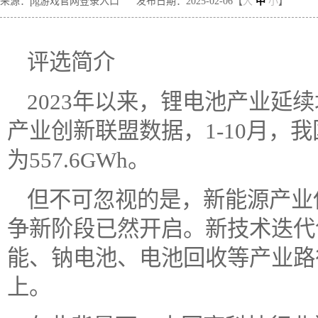
来源：pg游戏官网登录入口
发布日期：2025-02-06【
大
中
小
】
评选简介
2023年以来，锂电池产业延
产业创新联盟数据，1-10月，
为557.6GWh。
但不可忽视的是，新能源产业
争新阶段已然开启。新技术迭代
能、钠电池、电池回收等产业路
上。