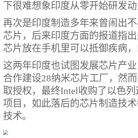
下很难想象印度从零开始研发动
再次是印度制造多年来曾闹出不
芯片，后来印度方面的报道指出
芯片放在手机里可以抵御疾病，
这两年印度也试图发展芯片产业
合作建设28纳米芯片工厂，然
取授权，最终Intel收购了以
项目，如此落后的芯片制造技术
技术。