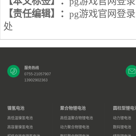
【本文标签】：
pg游戏官网登
【责任编辑】：
pg游戏官网登
处
服务热线
0755-21057907
13902902363
镍氢电池
聚合物锂电池
圆柱型锂电
高低温镍氢电池
高低温聚合物锂电池
动力锂电池
高容量镍氢电池
动力聚合物锂电池
数码锂电池