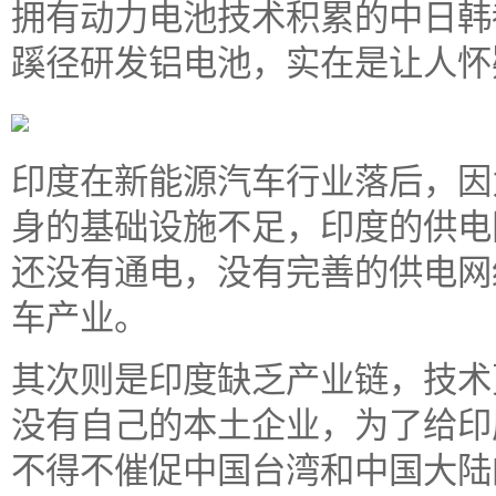
拥有动力电池技术积累的中日韩
蹊径研发铝电池，实在是让人怀
印度在新能源汽车行业落后，因
身的基础设施不足，印度的供电
还没有通电，没有完善的供电网
车产业。
其次则是印度缺乏产业链，技术
没有自己的本土企业，为了给印度
不得不催促中国台湾和中国大陆