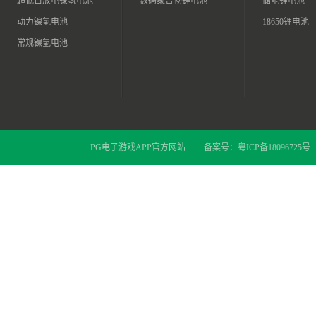
超低自放电镍氢电池
数码聚合物锂电池
储能锂电池
动力镍氢电池
18650锂电池
常规镍氢电池
PG电子游戏APP官方网站
备案号：
粤ICP备18096725号