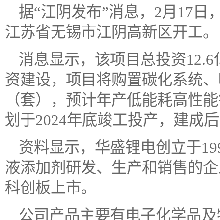
据“江阴发布”消息，2月17
江苏省无锡市江阴高新区开工。
消息显示，该项目总投资12.6
资建设，项目将购置碳化系统、喷
（套），预计年产低能耗高性能
划于2024年底竣工投产，建成
资料显示，华盛锂电创立于19
液添加剂研发、生产和销售的企业
科创板上市。
公司产品主要有电子化学品及