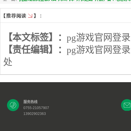
【本文标签】：
pg游戏官网登
【责任编辑】：
pg游戏官网登
处
服务热线
0755-21057907
13902902363