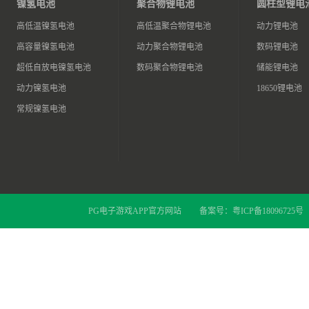
镍氢电池
聚合物锂电池
圆柱型锂电
高低温镍氢电池
高低温聚合物锂电池
动力锂电池
高容量镍氢电池
动力聚合物锂电池
数码锂电池
超低自放电镍氢电池
数码聚合物锂电池
储能锂电池
动力镍氢电池
18650锂电池
常规镍氢电池
PG电子游戏APP官方网站
备案号：
粤ICP备18096725号