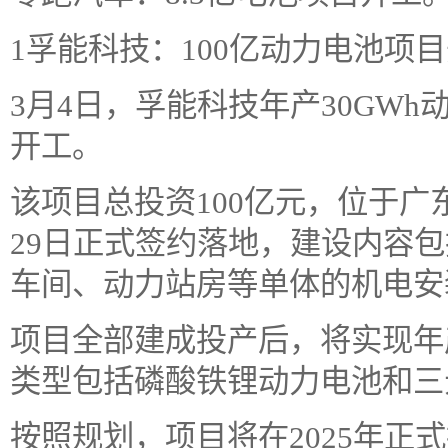
1孚能科技：100亿动力电池项
3月4日，孚能科技年产30GW
开工。
该项目总投资100亿元，位于广东
29日正式签约落地，建设内容包
车间、动力站房等单体的机电安
项目全部建成投产后，将实现年产
类型包括磷酸铁锂动力电池和三
按照规划，项目将在2025年正