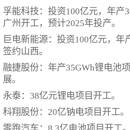
孚能科技：投资100亿元，年产
广州开工，预计2025年投产。
巨电新能源：投资100亿元，年产
签约山西。
融捷股份：年产35GWh锂电池
展。
永泰：38亿元锂电项目开工。
科翔股份：20亿钠电项目开工。
零跑汽车：8.3亿电池项目开工