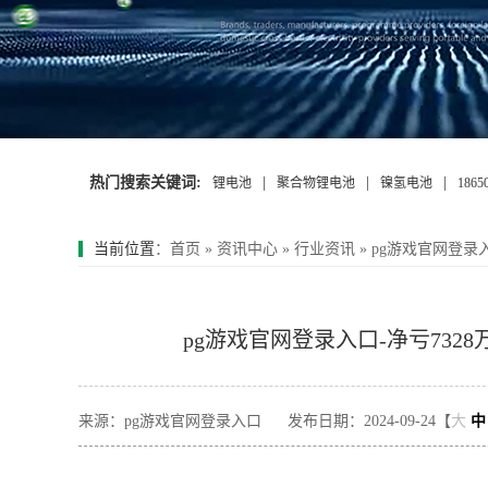
热门搜索关键词:
|
|
|
锂电池
聚合物锂电池
镍氢电池
186
当前位置
：
首页
»
资讯中心
»
行业资讯
»
pg游戏官网登录入
pg游戏官网登录入口-净亏732
来源：pg游戏官网登录入口
发布日期：2024-09-24【
大
中