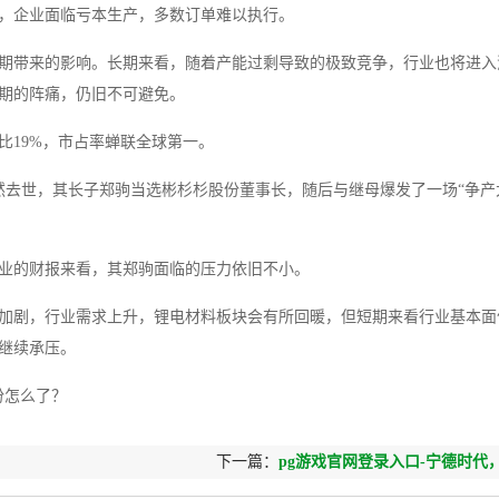
，企业面临亏本生产，多数订单难以执行。
期带来的影响。长期来看，随着产能过剩导致的极致竞争，行业也将进入
期的阵痛，仍旧不可避免。
比19%，市占率蝉联全球第一。
然去世，其长子郑驹当选彬杉杉股份董事长，随后与继母爆发了一场“争产
企业的财报来看，其郑驹面临的压力依旧不小。
加剧，行业需求上升，锂电材料板块会有所回暖，但短期来看行业基本面
会继续承压。
股份怎么了？
下一篇：
pg游戏官网登录入口-宁德时代