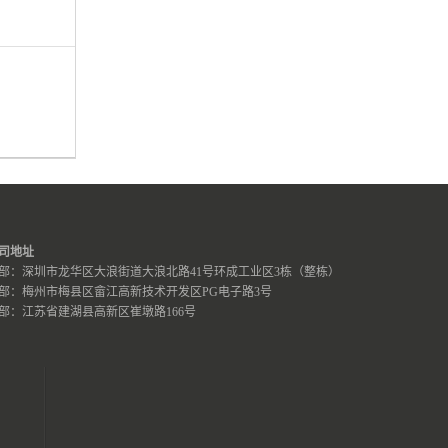
司地址
部：深圳市龙华区大浪街道大浪北路41号环成工业区3栋（整栋）
部：梅州市梅县区畲江高新技术开发区PG电子路3号
部：江苏省建湖县高新区崔墩路166号