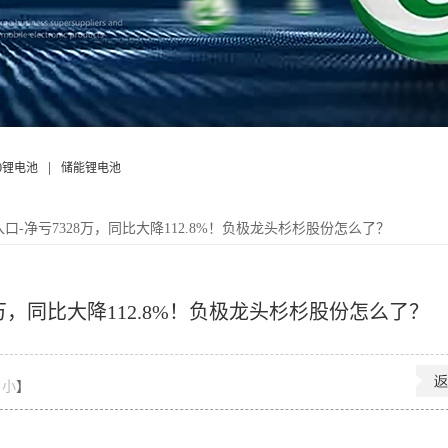
|
50锂电池
储能锂电池
口-净亏7328万，同比大降112.8%！负极龙头杉杉股份怎么了？
8万，同比大降112.8%！负极龙头杉杉股份怎么了？
小
】