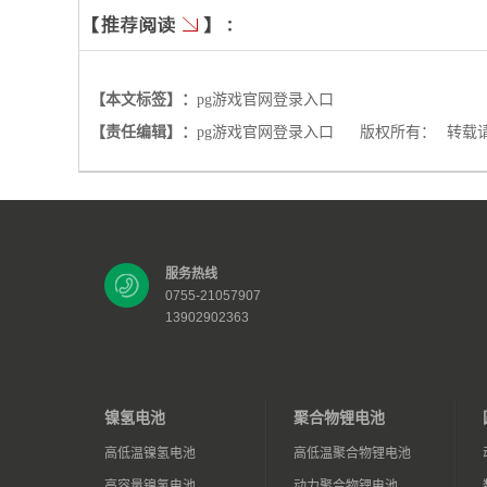
【本文标签】：
pg游戏官网登录入口
【责任编辑】：
pg游戏官网登录入口
版权所有：
转载
服务热线
0755-21057907
13902902363
镍氢电池
聚合物锂电池
高低温镍氢电池
高低温聚合物锂电池
高容量镍氢电池
动力聚合物锂电池